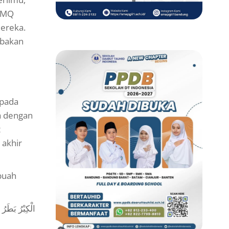
t MQ
ereka.
ebakan
spada
a dengan
t
 akhir
buah
الْكِبْرُ بَطَرُ