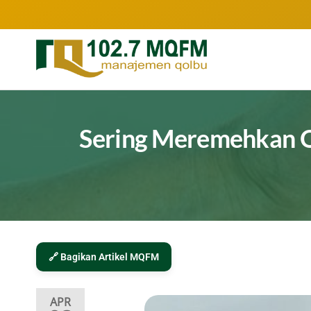
102.7
Inspirasi
Keluarga
MQFM
Indonesia
Bandung
–
Sering Meremehkan Or
Inspirasi
Keluarga
Indonesia
🔗 Bagikan Artikel MQFM
APR