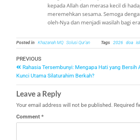
kepada Allah dan merasa kecil di hada
meremehkan sesama. Semoga dengan la
oleh-Nya dan menjadi wasilah bagi era
Posted in
Khazanah MQ
Solusi Qur'an
Tags
2026
doa
is
PREVIOUS
Rahasia Tersembunyi: Mengapa Hati yang Bersih 
Kunci Utama Silaturahim Berkah?
Leave a Reply
Your email address will not be published.
Required f
Comment
*