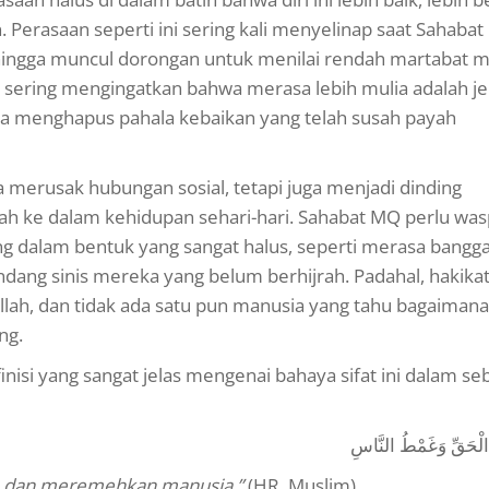
n. Perasaan seperti ini sering kali menyelinap saat Sahaba
ingga muncul dorongan untuk menilai rendah martabat m
 sering mengingatkan bahwa merasa lebih mulia adalah j
sa menghapus pahala kebaikan yang telah susah payah
nya merusak hubungan sosial, tetapi juga menjadi dinding
ah ke dalam kehidupan sehari-hari. Sahabat MQ perlu wa
ng dalam bentuk yang sangat halus, seperti merasa bangg
dang sinis mereka yang belum berhijrah. Padahal, hakika
llah, dan tidak ada satu pun manusia yang tahu bagaimana
ng.
isi yang sangat jelas mengenai bahaya sifat ini dalam se
 الْحَقِّ وَغَمْطُ النَّاسِ
 dan meremehkan manusia.”
(HR. Muslim).