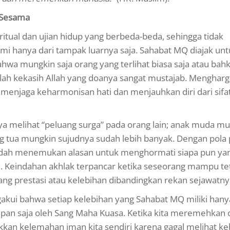
n Sesama
iritual dan ujian hidup yang berbeda-beda, sehingga tidak
mi hanya dari tampak luarnya saja. Sahabat MQ diajak unt
ahwa mungkin saja orang yang terlihat biasa saja atau bah
ah kekasih Allah yang doanya sangat mustajab. Mengharga
 menjaga keharmonisan hati dan menjauhkan diri dari sifa
 melihat “peluang surga” pada orang lain; anak muda m
g tua mungkin sujudnya sudah lebih banyak. Dengan pola p
mudah menemukan alasan untuk menghormati siapa pun ya
ya. Keindahan akhlak terpancar ketika seseorang mampu te
ng prestasi atau kelebihan dibandingkan rekan sejawatny
akui bahwa setiap kelebihan yang Sahabat MQ miliki hany
kapan saja oleh Sang Maha Kuasa. Ketika kita meremehkan 
kkan kelemahan iman kita sendiri karena gagal melihat k