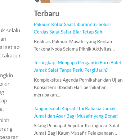
Terbaru
Pakaian Kotor Saat Liburan? Ini Solusi
uk selalu
Cerdas Salat Safar Biar Tetap Sah!
kan
Realitas Pakaian Musafir yang Rentan
i setiap
Terkena Noda Selama Piknik Aktivitas…
t takabur
Terungkap! Mengapa Pengantin Baru Boleh
Jamak Salat Tanpa Perlu Pergi Jauh?
ungkin
Kompleksitas Agenda Pernikahan dan Ujian
ikir
Konsistensi Ibadah Hari pernikahan
ng
merupakan…
tap
a.
Jangan Salah Kaprah! Ini Rahasia Jamak
Jumat dan Asar Bagi Musafir yang Benar!
alah
Silang Pendapat Seputar Keringanan Salat
orang
Jumat Bagi Kaum Musafir Pelaksanaan…
ebesaran