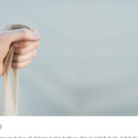
i
aan halus di dalam batin bahwa diri ini lebih baik, lebih b