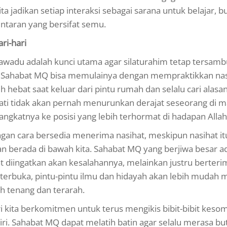
ta jadikan setiap interaksi sebagai sarana untuk belajar, 
ntaran yang bersifat semu.
ri-hari
 tawadu adalah kunci utama agar silaturahim tetap tersam
 Sahabat MQ bisa memulainya dengan mempraktikkan nas
 hebat saat keluar dari pintu rumah dan selalu cari alasa
ati tidak akan pernah menurunkan derajat seseorang di m
ngkatnya ke posisi yang lebih terhormat di hadapan Alla
ngan cara bersedia menerima nasihat, meskipun nasihat it
tan berada di bawah kita. Sahabat MQ yang berjiwa besar a
t diingatkan akan kesalahannya, melainkan justru berteri
p terbuka, pintu-pintu ilmu dan hidayah akan lebih mudah
h tenang dan terarah.
ri kita berkomitmen untuk terus mengikis bibit-bibit kes
 Sahabat MQ dapat melatih batin agar selalu merasa bu