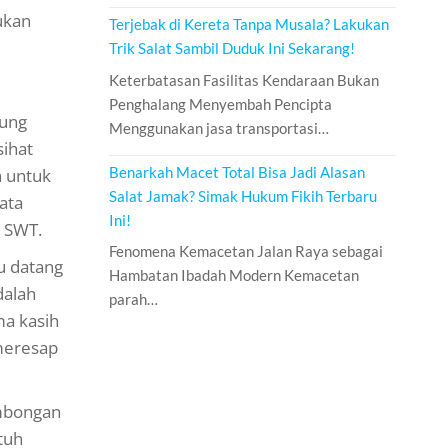
bukan
Terjebak di Kereta Tanpa Musala? Lakukan
Trik Salat Sambil Duduk Ini Sekarang!
Keterbatasan Fasilitas Kendaraan Bukan
Penghalang Menyembah Pencipta
bung
Menggunakan jasa transportasi…
ihat
Benarkah Macet Total Bisa Jadi Alasan
n untuk
Salat Jamak? Simak Hukum Fikih Terbaru
ata
Ini!
h SWT.
Fenomena Kemacetan Jalan Raya sebagai
u datang
Hambatan Ibadah Modern Kemacetan
dalah
parah…
ma kasih
 meresap
ombongan
tuh