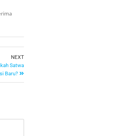
erima
NEXT
ukah Satwa
si Baru?