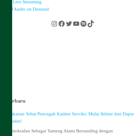
Live Streaming
Audio on Demand
Instagram
Facebook
Twitter
YouTube
Spotify
TikTok
Terbaru
Makanan Sehat Pencegah Kanker Serviks: Mulai Ikhtiar dari Dapur
Sendiri!
Antioksidan Sebagai Tameng Alami Bersanding dengan