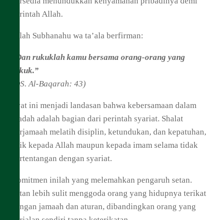
bersedia menundukkan kenyamanan pribadinya demi
perintah Allah.
Allah Subhanahu wa ta’ala berfirman:
“Dan rukuklah kamu bersama orang-orang yang
rukuk.”
(QS. Al-Baqarah: 43)
Ayat ini menjadi landasan bahwa kebersamaan dalam
ibadah adalah bagian dari perintah syariat. Shalat
berjamaah melatih disiplin, ketundukan, dan kepatuhan,
baik kepada Allah maupun kepada imam selama tidak
bertentangan dengan syariat.
Komitmen inilah yang melemahkan pengaruh setan.
Setan lebih sulit menggoda orang yang hidupnya terikat
dengan jamaah dan aturan, dibandingkan orang yang
berjalan sendiri tanpa keterikatan.