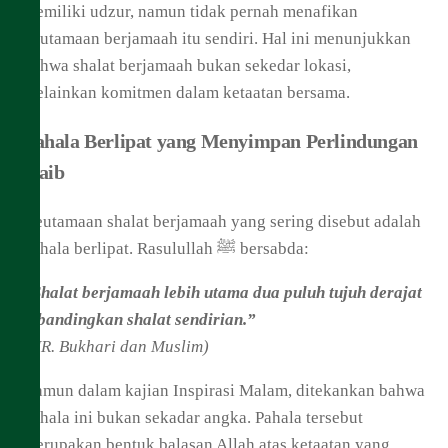
memiliki udzur, namun tidak pernah menafikan
keutamaan berjamaah itu sendiri. Hal ini menunjukkan
bahwa shalat berjamaah bukan sekedar lokasi,
melainkan komitmen dalam ketaatan bersama.
Pahala Berlipat yang Menyimpan Perlindungan
Gaib
Keutamaan shalat berjamaah yang sering disebut adalah
pahala berlipat. Rasulullah ﷺ bersabda:
“Shalat berjamaah lebih utama dua puluh tujuh derajat
dibandingkan shalat sendirian.”
(HR. Bukhari dan Muslim)
Namun dalam kajian Inspirasi Malam, ditekankan bahwa
pahala ini bukan sekadar angka. Pahala tersebut
merupakan bentuk balasan Allah atas ketaatan yang