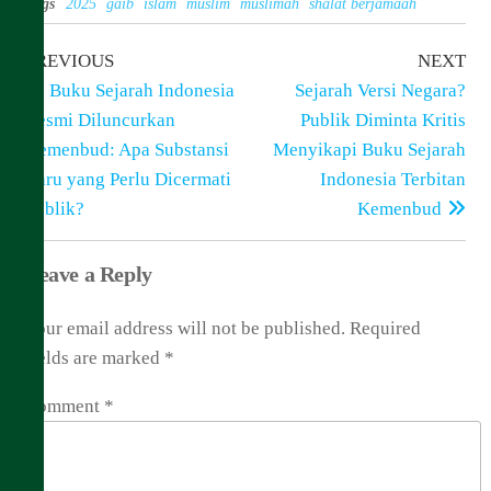
Tags
2025
gaib
islam
muslim
muslimah
shalat berjamaah
Previous
Ne
Post
PREVIOUS
NEXT
Post
Pos
Buku Sejarah Indonesia
Sejarah Versi Negara?
navigation
Resmi Diluncurkan
Publik Diminta Kritis
Kemenbud: Apa Substansi
Menyikapi Buku Sejarah
Baru yang Perlu Dicermati
Indonesia Terbitan
Publik?
Kemenbud
Leave a Reply
Your email address will not be published.
Required
fields are marked
*
Comment
*