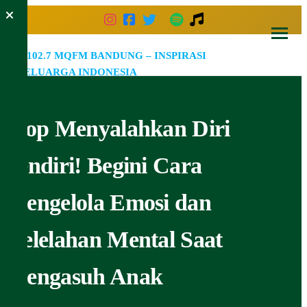
Skip
to
the
102.7
Inspirasi
content
Keluarga
MQF
Indonesia
Bandu
Stop Menyalahkan Diri
–
Inspir
Sendiri! Begini Cara
Kelua
Mengelola Emosi dan
Indone
Kelelahan Mental Saat
Mengasuh Anak