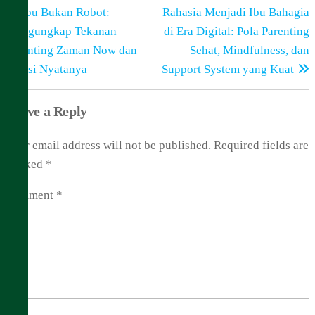
Post
P
Ibu Bukan Robot:
Rahasia Menjadi Ibu Bahagia
navigation
Mengungkap Tekanan
di Era Digital: Pola Parenting
Parenting Zaman Now dan
Sehat, Mindfulness, dan
Solusi Nyatanya
Support System yang Kuat
Leave a Reply
Your email address will not be published.
Required fields are
marked
*
Comment
*