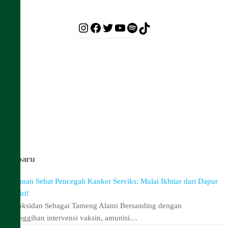
Instagram
Facebook
Twitter
YouTube
Spotify
TikTok
Terbaru
Makanan Sehat Pencegah Kanker Serviks: Mulai Ikhtiar dari Dapur
Sendiri!
Antioksidan Sebagai Tameng Alami Bersanding dengan
kecanggihan intervensi vaksin, amunisi…