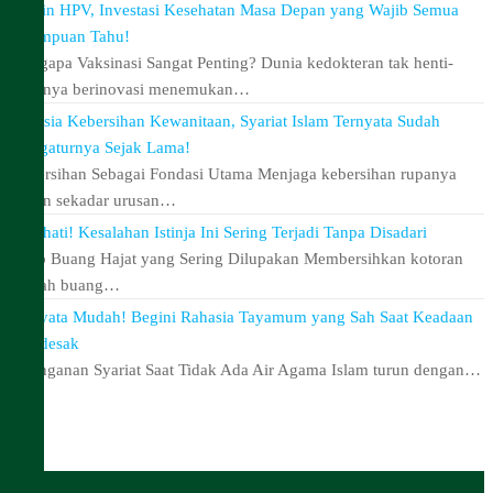
Vaksin HPV, Investasi Kesehatan Masa Depan yang Wajib Semua
Perempuan Tahu!
Mengapa Vaksinasi Sangat Penting? Dunia kedokteran tak henti-
hentinya berinovasi menemukan…
Rahasia Kebersihan Kewanitaan, Syariat Islam Ternyata Sudah
Mengaturnya Sejak Lama!
Kebersihan Sebagai Fondasi Utama Menjaga kebersihan rupanya
bukan sekadar urusan…
Hati-hati! Kesalahan Istinja Ini Sering Terjadi Tanpa Disadari
Adab Buang Hajat yang Sering Dilupakan Membersihkan kotoran
setelah buang…
Ternyata Mudah! Begini Rahasia Tayamum yang Sah Saat Keadaan
Mendesak
Keringanan Syariat Saat Tidak Ada Air Agama Islam turun dengan…