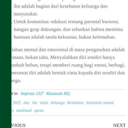
ibu adalah bagian dari kesehatan keluarga dan
masyarakat.
Untuk komunitas: edukasi tentang parental burnout,
bangun grup dukungan, dan sebarkan bahwa meminta
bantuan adalah tanda kekuatan, bukan kelemahan.
Kelelahan mental dan emosional di masa pengasuhan adalah
kenyataan, bukan tabu. Menyalahkan diri sendiri hanya
menambah beban, tetapi memberi ruang bagi emosi, berbagi,
dan merawat diri adalah bentuk cinta kepada diri sendiri dan
keluarga.
Posted in
Inspirasi 1027
Khazanah MQ
Tags
2025
doa
ibu
islam
keluarga
Kesehatan
kesehatan mental
muslim
muslimah
quran
Previous
N
Post
PREVIOUS
NEXT