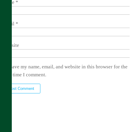
Name
*
Email
*
Website
Save my name, email, and website in this browser for the
next time I comment.
Live Streaming
Audio on Demand