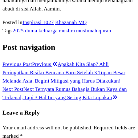
hakikatnya dan menjadikannya sarana menuju kebahagiaan
abadi di sisi Allah. Aamiin.
Posted in
Inspirasi 1027
Khazanah MQ
Tags
2025
dunia
keluarga
muslim
muslimah
quran
Post navigation
Previous Post
Previous
Apakah Kita Siap? Ahli
Peringatkan Risiko Bencana Baru Setelah 3 Topan Besar
Melanda Asia, Begini Mitigasi yang Harus Dilakukan!
Next Post
Next
Ternyata Rumus Bahagia Bukan Kaya dan
Terkenal, Tapi 3 Hal Ini yang Sering Kita Lupakan
Leave a Reply
Your email address will not be published.
Required fields are
marked
*