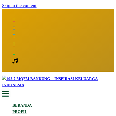
Skip to the content
Inspirasi Keluarga Indonesia
102.7 MQFM Bandung – Inspirasi
BERANDA
Keluarga Indonesia
PROFIL