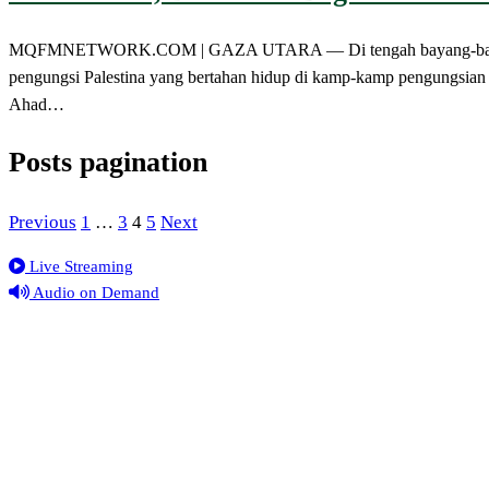
MQFMNETWORK.COM | GAZA UTARA — Di tengah bayang-bayang kelap
pengungsi Palestina yang bertahan hidup di kamp-kamp pengungsian 
Ahad…
Posts pagination
Previous
1
…
3
4
5
Next
Live Streaming
Audio on Demand