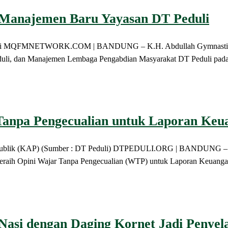
 Manajemen Baru Yayasan DT Peduli
eduli MQFMNETWORK.COM | BANDUNG – K.H. Abdullah Gymnastiar (A
, dan Manajemen Lembaga Pengabdian Masyarakat DT Peduli pada Kami
Tanpa Pengecualian untuk Laporan Keu
Publik (KAP) (Sumber : DT Peduli) DTPEDULI.ORG | BANDUNG – Kom
eraih Opini Wajar Tanpa Pengecualian (WTP) untuk Laporan Keuangan T
 Nasi dengan Daging Kornet Jadi Penye