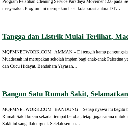
Program Pelatihan Cleaning Service Paradaya Movement 2.0 pada Se
masyarakat. Program ini merupakan hasil kolaborasi antara DT…
Tangga dan Listrik Mulai Terlihat, M
MQFMNETWORK.COM | AMMAN – Di tengah kamp pengungsian yang m
Muadrasah ini merupakan sekolah impian bagi anak-anak Palestina 
dan Cucu Hidayat, Bendahara Yayasan…
Bangun Satu Rumah Sakit, Selamatka
MQFMNETWORK.COM | BANDUNG – Setiap nyawa itu begitu berharg
Rumah Sakit bukan sekadar tempat berobat, tetapi juga sarana untuk
Sakit ini sangatlah urgent. Setelah semua…