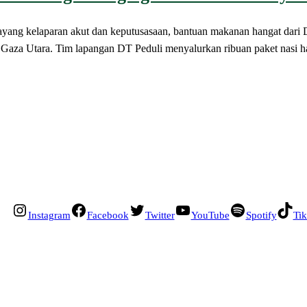
aran akut dan keputusasaan, bantuan makanan hangat dari DT Pe
Gaza Utara. Tim lapangan DT Peduli menyalurkan ribuan paket nasi ha
Instagram
Facebook
Twitter
YouTube
Spotify
Ti