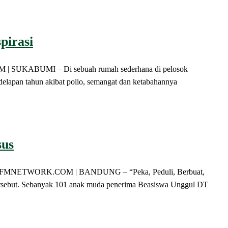
pirasi
 | SUKABUMI – Di sebuah rumah sederhana di pelosok
delapan tahun akibat polio, semangat dan ketabahannya
sus
li) MQFMNETWORK.COM | BANDUNG – “Peka, Peduli, Berbuat,
tersebut. Sebanyak 101 anak muda penerima Beasiswa Unggul DT