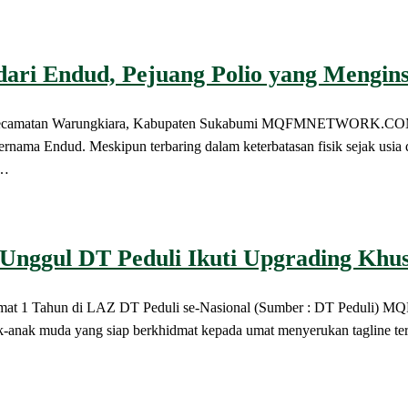
dari Endud, Pejuang Polio yang Mengins
 di Kecamatan Warungkiara, Kabupaten Sukabumi MQFMNETWORK.COM
nama Endud. Meskipun terbaring dalam keterbatasan fisik sejak usia 
n…
Unggul DT Peduli Ikuti Upgrading Khu
hidmat 1 Tahun di LAZ DT Peduli se-Nasional (Sumber : DT Pedu
ak-anak muda yang siap berkhidmat kepada umat menyerukan tagline 