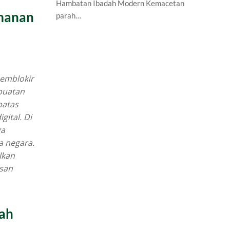
Hambatan Ibadah Modern Kemacetan
amanan
parah…
emblokir
 buatan
batas
ital. Di
ga
a negara.
lkan
san
kah