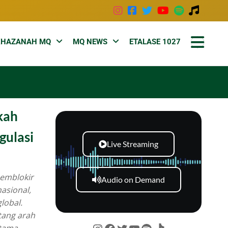
KHAZANAH MQ
MQ NEWS
ETALASE 1027
kah
gulasi
Live Streaming
emblokir
Audio on Demand
asional,
lobal.
tang arah