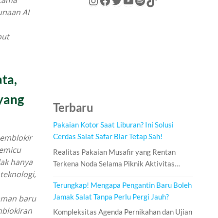
utama
unaan AI
but
ta,
 yang
Terbaru
Pakaian Kotor Saat Liburan? Ini Solusi
Cerdas Salat Safar Biar Tetap Sah!
emblokir
memicu
Realitas Pakaian Musafir yang Rentan
dak hanya
Terkena Noda Selama Piknik Aktivitas…
teknologi,
Terungkap! Mengapa Pengantin Baru Boleh
Jamak Salat Tanpa Perlu Pergi Jauh?
caman baru
mblokiran
Kompleksitas Agenda Pernikahan dan Ujian