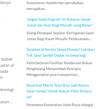
adanya
Konsistensi Ibadah Hari pernikahan
merupakan…
Jangan Salah Kaprah! Ini Rahasia Jamak
i
Jumat dan Asar Bagi Musafir yang Benar!
Silang Pendapat Seputar Keringanan Salat
Jumat Bagi Kaum Musafir Pelaksanaan…
Terjebak di Kereta Tanpa Musala? Lakukan
Trik Salat Sambil Duduk Ini Sekarang!
i babak
Keterbatasan Fasilitas Kendaraan Bukan
uatan di
Penghalang Menyembah Pencipta
 pada
Menggunakan jasa transportasi…
ah
a
Benarkah Macet Total Bisa Jadi Alasan
eknologi
Salat Jamak? Simak Hukum Fikih Terbaru
Ini!
basan…
Fenomena Kemacetan Jalan Raya sebagai