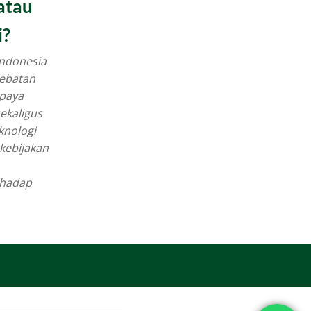
atau
i?
ndonesia
debatan
upaya
ekaligus
knologi
 kebijakan
rhadap