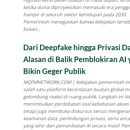
regulasi kecerdasan buatan di masa depan, ter
ketika dunia diproyeksikan memasuki era pengg
hampir di seluruh sektor kehidupan pada 2030.
Pemerintah menegaskan bahwa kebijakan terse
bukan…
Dari Deepfake hingga Privasi Da
Alasan di Balik Pemblokiran AI
Bikin Geger Publik
MQFMNETWORK.COM | Kebijakan pemerintah m
salah satu platform kecerdasan buatan global 
gelombang reaksi di ruang publik. Langkah ini ti
menimbulkan perdebatan soal kebebasan akses 
tetapi juga membuka diskursus serius mengenai
keamanan data, perlindungan privasi, serta an
yang lahir dari pemanfaatan AI secara masif. Pe