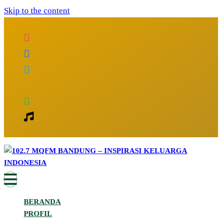
Skip to the content
Inspirasi Keluarga Indonesia
102.7 MQFM Bandung – Inspirasi
BERANDA
Keluarga Indonesia
PROFIL