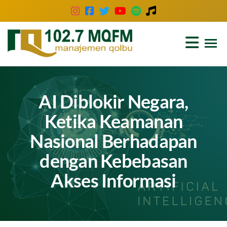
102.7
Inspirasi
Keluarga
MQFM
Indonesia
Bandung
–
AI Diblokir Negara,
Inspirasi
Ketika Keamanan
Keluarga
Nasional Berhadapan
Indonesia
dengan Kebebasan
Akses Informasi