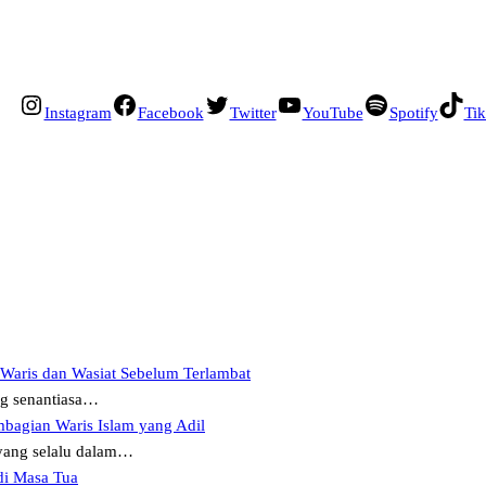
Instagram
Facebook
Twitter
YouTube
Spotify
Ti
 Waris dan Wasiat Sebelum Terlambat
ng senantiasa…
mbagian Waris Islam yang Adil
ang selalu dalam…
di Masa Tua