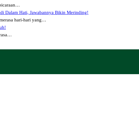
mbicaraan…
 di Dalam Hati, Jawabannya Bikin Merinding!
merasa hari-hari yang…
uh!
erasa…