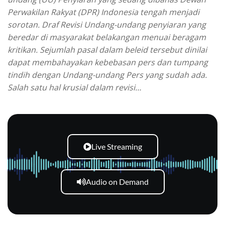
Perwakilan Rakyat (DPR) Indonesia tengah menjadi
sorotan. Draf Revisi Undang-undang penyiaran yang
beredar di masyarakat belakangan menuai beragam
kritikan. Sejumlah pasal dalam beleid tersebut dinilai
dapat membahayakan kebebasan pers dan tumpang
tindih dengan Undang-undang Pers yang sudah ada.
Salah satu hal krusial dalam revisi…
Live Streaming
Audio on Demand