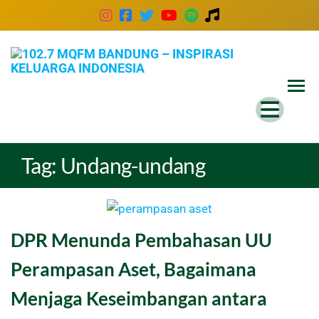
102
Inspira
Keluar
MQ
Indones
Ban
–
Insp
Tag:
Undang-undang
Kel
Ind
DPR Menunda Pembahasan UU
Perampasan Aset, Bagaimana
Menjaga Keseimbangan antara