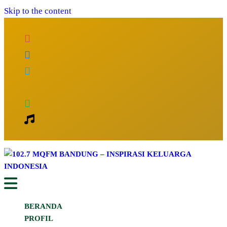
Skip to the content
Inspirasi Keluarga Indonesia
102.7 MQFM Bandung – Inspirasi
BERANDA
Keluarga Indonesia
PROFIL