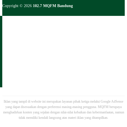
Copyright © 2026
102.7 MQFM Bandung
Iklan yang tampil di website ini merupakan layanan pihak ketiga melalui Google AdSense
yang dapat disesuaikan dengan preferensi masing-masing pengguna. MQFM berupaya
menghadirkan konten yang sejalan dengan nilai-nilai kebaikan dan kebermanfaatan, namun
tidak memiliki kendali langsung atas materi iklan yang ditampilkan.