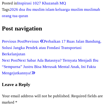
Posted in
Inspirasi 1027
Khazanah MQ
Tags
2026
doa
ibu muslim
islam
keluarga
muslim
muslimah
orang tua
quran
Post navigation
Previous Post
Previous
Perbaikan 17 Ruas Jalan Bandung,
Solusi Jangka Pendek atau Fondasi Transportasi
Berkelanjutan
Next Post
Next
Sabar Ada Batasnya? Ternyata Menjadi Ibu
“Sempurna” Justru Bisa Merusak Mental Anak, Ini Fakta
Mengejutkannya!
Leave a Reply
Your email address will not be published.
Required fields are
marked
*