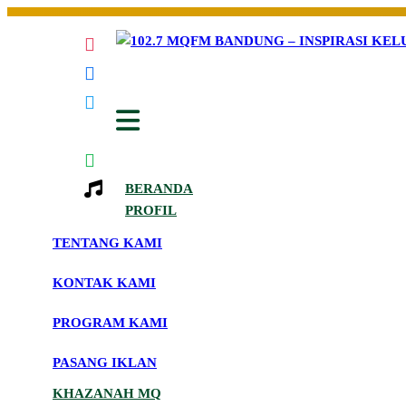
Skip
to
the
Inspirasi Keluarga Indonesia
102.7 MQFM Bandung – Inspirasi Kelu
content
BERANDA
PROFIL
TENTANG KAMI
KONTAK KAMI
PROGRAM KAMI
PASANG IKLAN
KHAZANAH MQ