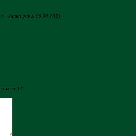
in – Jumat pukul 08.30 WIB)
re marked
*