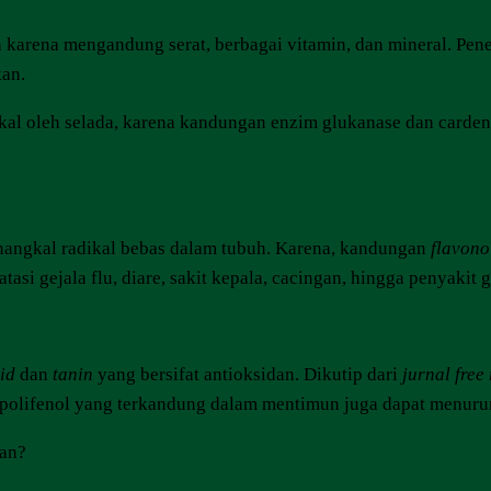
 karena mengandung serat, berbagai vitamin, dan mineral. Pene
kan.
gkal oleh selada, karena kandungan enzim glukanase dan card
nangkal radikal bebas dalam tubuh. Karena, kandungan
flavono
 gejala flu, diare, sakit kepala, cacingan, hingga penyakit gi
id
dan
tanin
yang bersifat antioksidan. Dikutip dari
jurnal free 
wa polifenol yang terkandung dalam mentimun juga dapat menurun
ran?