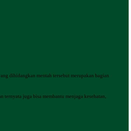
 yang dihidangkan mentah tersebut merupakan bagian
an ternyata juga bisa membantu menjaga kesehatan,