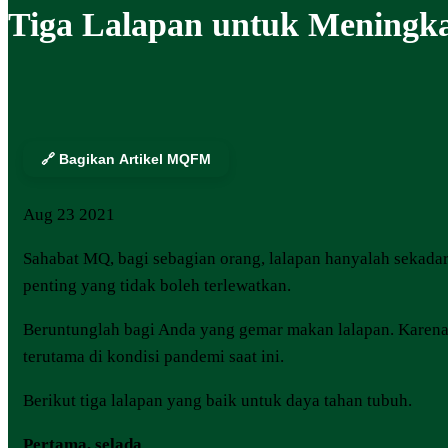
Tiga Lalapan untuk Meningk
🔗 Bagikan Artikel MQFM
Aug
23
2021
Sahabat MQ, bagi sebagian orang, lalapan hanyalah sekada
penting yang tidak boleh terlewatkan.
Beruntunglah bagi Anda yang gemar makan lalapan. Karena,
terutama di kondisi pandemi saat ini.
Berikut tiga lalapan yang baik untuk daya tahan tubuh.
Pertama, selada