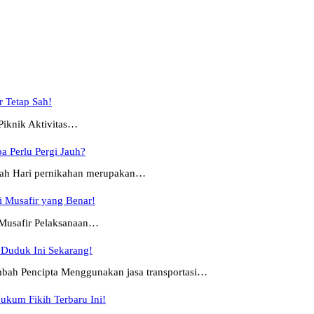
r Tetap Sah!
Piknik Aktivitas…
a Perlu Pergi Jauh?
adah Hari pernikahan merupakan…
i Musafir yang Benar!
 Musafir Pelaksanaan…
 Duduk Ini Sekarang!
mbah Pencipta Menggunakan jasa transportasi…
ukum Fikih Terbaru Ini!