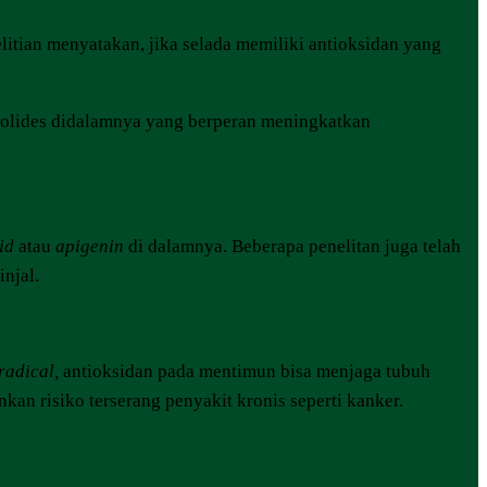
litian menyatakan, jika selada memiliki antioksidan yang
enolides didalamnya yang berperan meningkatkan
id
atau
apigenin
di dalamnya. Beberapa penelitan juga telah
njal.
radical,
antioksidan pada mentimun bisa menjaga tubuh
kan risiko terserang penyakit kronis seperti kanker.