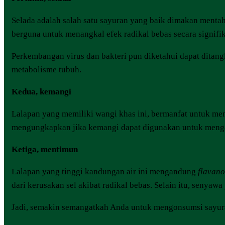
Selada adalah salah satu sayuran yang baik dimakan mentah
berguna untuk menangkal efek radikal bebas secara signifi
Perkembangan virus dan bakteri pun diketahui dapat ditan
metabolisme tubuh.
Kedua, kemangi
Lalapan yang memiliki wangi khas ini, bermanfat untuk me
mengungkapkan jika kemangi dapat digunakan untuk mengatasi
Ketiga, mentimun
Lalapan yang tinggi kandungan air ini mengandung
flavano
dari kerusakan sel akibat radikal bebas. Selain itu, senya
Jadi, semakin semangatkah Anda untuk mengonsumsi sayu