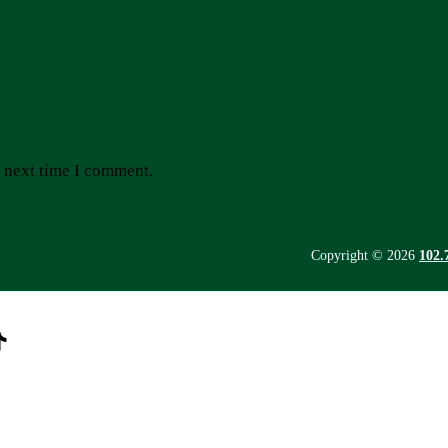
e next time I comment.
Copyright © 2026
102
be
ify
ikTok