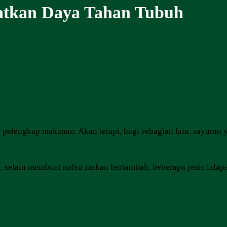
atkan Daya Tahan Tubuh
r pelengkap makanan. Akan tetapi, bagi sebagian lain, sayuran
 selain membuat nafsu makan bertambah, beberapa jenis lalap