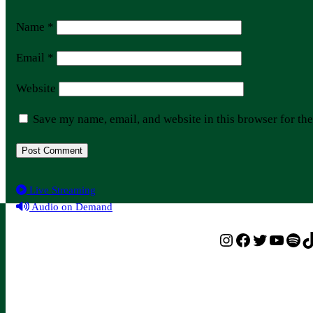
Name
*
Email
*
Website
Save my name, email, and website in this browser for th
Live Streaming
Audio on Demand
Instagram
Facebook
Twitter
YouTu
Spot
T