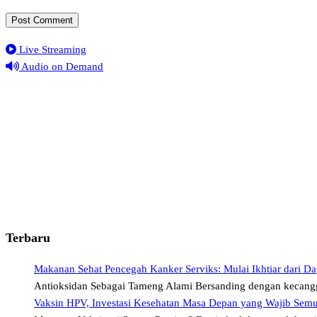
Live Streaming
Audio on Demand
Terbaru
Makanan Sehat Pencegah Kanker Serviks: Mulai Ikhtiar dari Da
Antioksidan Sebagai Tameng Alami Bersanding dengan kecangg
Vaksin HPV, Investasi Kesehatan Masa Depan yang Wajib Sem