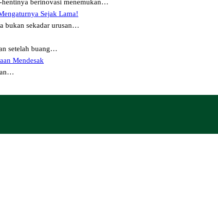
ti-hentinya berinovasi menemukan…
 Mengaturnya Sejak Lama!
ya bukan sekadar urusan…
an setelah buang…
daan Mendesak
ngan…