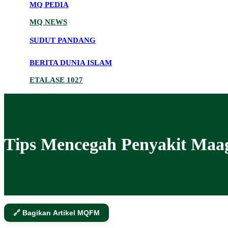
MQ PEDIA
MQ NEWS
SUDUT PANDANG
BERITA DUNIA ISLAM
ETALASE 1027
Tips Mencegah Penyakit Maa
🔗 Bagikan Artikel MQFM