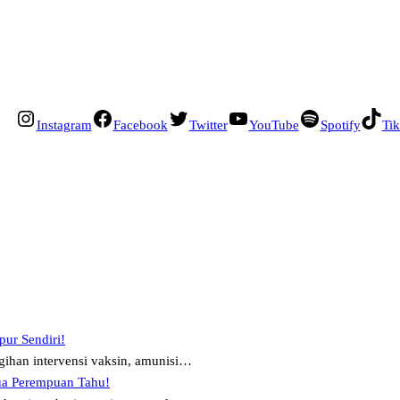
Instagram
Facebook
Twitter
YouTube
Spotify
Ti
pur Sendiri!
ihan intervensi vaksin, amunisi…
ua Perempuan Tahu!