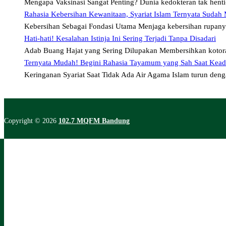
Mengapa Vaksinasi Sangat Penting? Dunia kedokteran tak hen
Rahasia Kebersihan Kewanitaan, Syariat Islam Ternyata Sudah
Kebersihan Sebagai Fondasi Utama Menjaga kebersihan rupan
Hati-hati! Kesalahan Istinja Ini Sering Terjadi Tanpa Disadari
Adab Buang Hajat yang Sering Dilupakan Membersihkan kotor
Ternyata Mudah! Begini Rahasia Tayamum yang Sah Saat Kea
Keringanan Syariat Saat Tidak Ada Air Agama Islam turun de
Copyright © 2026
102.7 MQFM Bandung