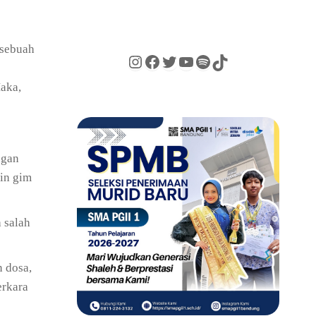
 sebuah
Maka,
ngan
ain gim
 salah
n dosa,
erkara