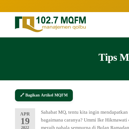
102.7
Inspirasi
Keluarga
MQFM
Indonesia
Bandung
–
Tips M
Inspirasi
Keluarga
Indonesia
🔗 Bagikan Artikel MQFM
Sahabat MQ, tentu kita ingin mendapatkan
APR
19
bagaimana caranya? Ummi Ike Hikmawati 
meraih pahala sempurna di Bulan Ramadan
2022