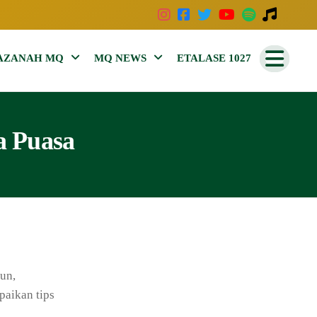
AZANAH MQ
MQ NEWS
ETALASE 1027
a Puasa
un,
aikan tips