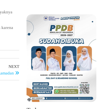
nyaknya
a karena
NEXT
 Ramadan