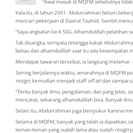
“Awal masuk di MQFM sebetulnya tidak se
Kala itu, di tahun 2001. Abdurrahman belum beker
mencari pekerjaan di Daarut Tauhiid. Sambil mencar
“Saya angkatan ke-6 SSG. Alhamdulillah pelatihan s
Tak disangka, ternyata tetangga kakak Abdurrahma
beliau dan alhamdulillah saat itu ada kesempatan 
Mendapat tawaran tersebut, ia langsung melamar d
Seiring berjalannya waktu, amanahnya di MQFM pu
resign
, kemudian menjadi staff
off air
dan sampai sa
“Tentu banyak ilmu, pengalaman, dan yang jelas, sa
mencatat, sekarang alhamdulillah bisa. Banyak ilm
Selain itu, Abdurrahman juga bersyukur karena m
Selama di MQFM, banyak yang telah ia dapatkan, sa
teman-teman yang sudah lama atau sudah
resign
j