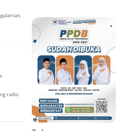
ngalaman,
a
ang radio