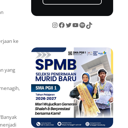
an
erjaan ke
an yang
 menagih,
 “Banyak
 menjadi