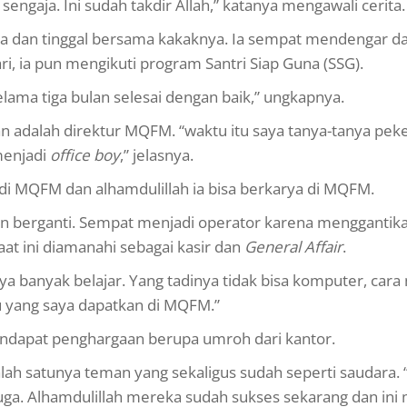
ngaja. Ini sudah takdir Allah,” katanya mengawali cerita.
ja dan tinggal bersama kakaknya. Ia sempat mendengar d
i, ia pun mengikuti program Santri Siap Guna (SSG).
elama tiga bulan selesai dengan baik,” ungkapnya.
n adalah direktur MQFM. “waktu itu saya tanya-tanya pek
menjadi
office boy
,” jelasnya.
i MQFM dan alhamdulillah ia bisa berkarya di MQFM.
n berganti. Sempat menjadi operator karena menggantik
at ini diamanahi sebagai kasir dan
General Affair
.
ya banyak belajar. Yang tadinya tidak bisa komputer, cara
u yang saya dapatkan di MQFM.”
endapat penghargaan berupa umroh dari kantor.
lah satunya teman yang sekaligus sudah seperti saudara.
uga. Alhamdulillah mereka sudah sukses sekarang dan ini