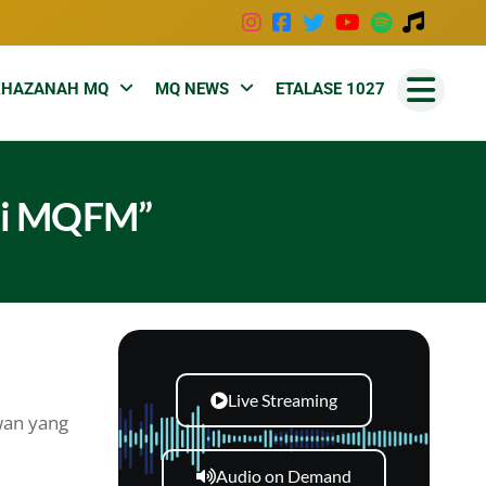
KHAZANAH MQ
MQ NEWS
ETALASE 1027
 di MQFM”
Live Streaming
wan yang
Audio on Demand