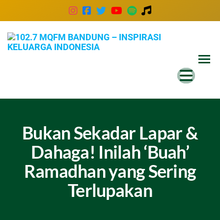
102
Inspira
Keluar
MQ
Indones
Ban
–
Insp
Kel
Bukan Sekadar Lapar &
Ind
Dahaga! Inilah ‘Buah’
Ramadhan yang Sering
Terlupakan