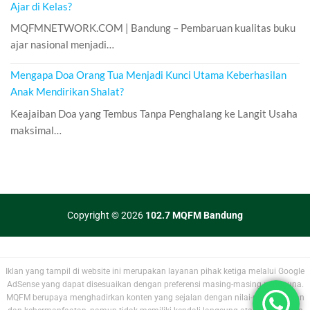
Ajar di Kelas?
MQFMNETWORK.COM | Bandung – Pembaruan kualitas buku
ajar nasional menjadi…
Mengapa Doa Orang Tua Menjadi Kunci Utama Keberhasilan
Anak Mendirikan Shalat?
Keajaiban Doa yang Tembus Tanpa Penghalang ke Langit Usaha
maksimal…
Copyright © 2026
102.7 MQFM Bandung
Iklan yang tampil di website ini merupakan layanan pihak ketiga melalui Google
AdSense yang dapat disesuaikan dengan preferensi masing-masing pengguna.
MQFM berupaya menghadirkan konten yang sejalan dengan nilai-nilai kebaikan