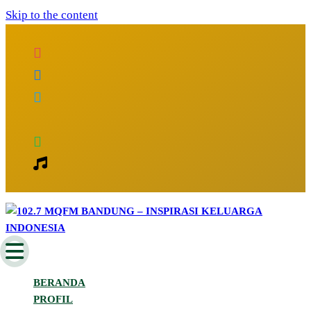
Skip to the content
Inspirasi Keluarga Indonesia
102.7 MQFM Bandung – Inspirasi
BERANDA
Keluarga Indonesia
PROFIL