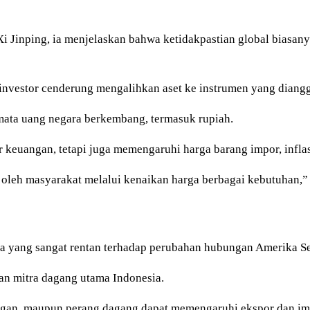
inping, ia menjelaskan bahwa ketidakpastian global biasany
nvestor cenderung mengalihkan aset ke instrumen yang diangga
 mata uang negara berkembang, termasuk rupiah.
r keuangan, tetapi juga memengaruhi harga barang impor, inflas
oleh masyarakat melalui kenaikan harga berbagai kebutuhan,”
area yang sangat rentan terhadap perubahan hubungan Amerika Se
n mitra dagang utama Indonesia.
ngan, maupun perang dagang dapat memengaruhi ekspor dan im