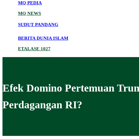
MQ PEDIA
MQ NEWS
SUDUT PANDANG
BERITA DUNIA ISLAM
ETALASE 1027
Efek Domino Pertemuan Trum
Perdagangan RI?