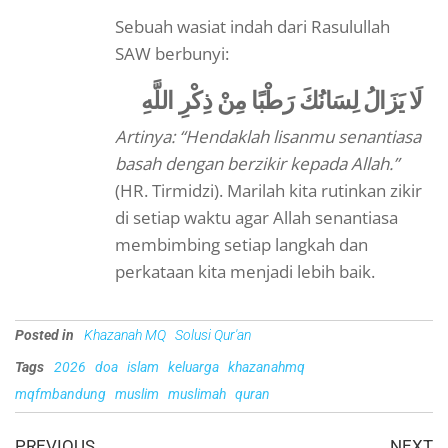
Sebuah wasiat indah dari Rasulullah
SAW berbunyi:
لَا يَزَالُ لِسَانُكَ رَطْبًا مِنْ ذِكْرِ اللَّهِ
Artinya: “Hendaklah lisanmu senantiasa
basah dengan berzikir kepada Allah.”
(HR. Tirmidzi). Marilah kita rutinkan zikir
di setiap waktu agar Allah senantiasa
membimbing setiap langkah dan
perkataan kita menjadi lebih baik.
Posted in
Khazanah MQ
Solusi Qur'an
Tags
2026
doa
islam
keluarga
khazanahmq
mqfmbandung
muslim
muslimah
quran
PREVIOUS
NEXT