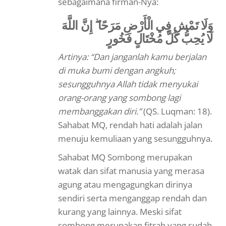
sebagaimana firman-Nya:
وَلَا تَمْشِ فِي الْأَرْضِ مَرَحًا ۖ إِنَّ اللَّهَ
لَا يُحِبُّ كُلَّ مُخْتَالٍ فَخُورٍ
Artinya: “Dan janganlah kamu berjalan
di muka bumi dengan angkuh;
sesungguhnya Allah tidak menyukai
orang-orang yang sombong lagi
membanggakan diri.”
(QS. Luqman: 18).
Sahabat MQ, rendah hati adalah jalan
menuju kemuliaan yang sesungguhnya.
Sahabat MQ Sombong merupakan
watak dan sifat manusia yang merasa
agung atau mengagungkan dirinya
sendiri serta menganggap rendah dan
kurang yang lainnya. Meski sifat
sombong merupakan fitrah yang sudah