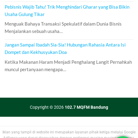
Pebisnis Wajib Tahu! Trik Menghindari Gharar yang Bisa Bikin
Usaha Gulung Tikar
Menguak Bahaya Transaksi Spekulatif dalam Dunia Bisnis
Menjalankan sebuah usaha…
Jangan Sampai Ibadah Sia-Sia! Hubungan Rahasia Antara Isi
Dompet dan Kekhusyukan Doa
Ketika Makanan Haram Menjadi Penghalang Langit Pernahkah
muncul pertanyaan mengapa…
Copyright © 2026
102.7 MQFM Bandung
Iklan yang tampil di website ini merupakan layanan pihak ketiga melalui Google
AdSense yang dapat disesuaikan dengan preferensi masing-masing pengguna.