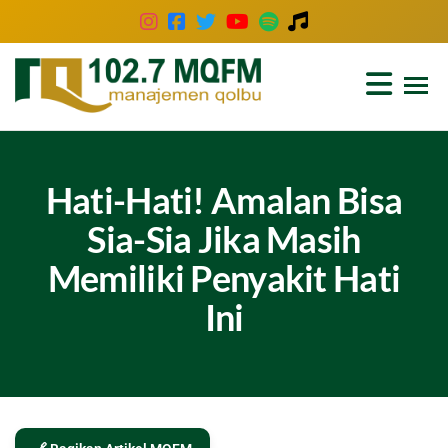
102.7
Inspirasi
Keluarga
MQFM
Indonesia
Bandung
–
Hati-Hati! Amalan Bisa
Inspirasi
Sia-Sia Jika Masih
Keluarga
Memiliki Penyakit Hati
Indonesia
Ini