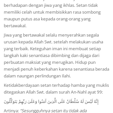
berhadapan dengan jiwa yang ikhlas. Setan tidak
memiliki celah untuk membisikkan rasa sombong
maupun putus asa kepada orang-orang yang
bertawakal.
Jiwa yang bertawakal selalu menyerahkan segala
urusan kepada Allah Swt. setelah melakukan usaha
yang terbaik. Keteguhan iman ini membuat setiap
langkah kaki senantiasa dibimbing dan dijaga dari
perbuatan maksiat yang merugikan. Hidup pun
menjadi penuh keberkahan karena senantiasa berada
dalam naungan perlindungan Ilahi.
Ketidakberdayaan setan terhadap hamba yang muklis
ditegaskan Allah Swt. dalam surah An-Nahl ayat 99:
إِنَّهُ لَيْسَ لَهُ سُلْطَانٌ عَلَى الَّذِينَ آمَنُوا وَعَلَىٰ رَبِّهِمْ يَتَوَكَّلُونَ
Artinya:
“Sesungguhnya setan itu tidak ada