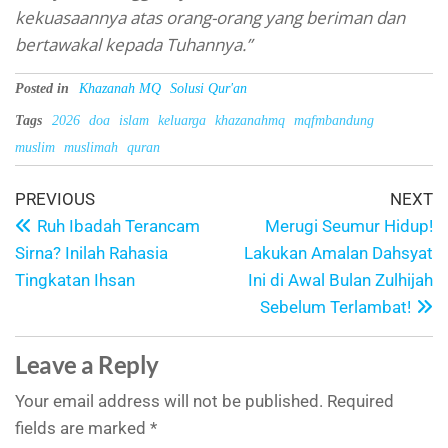
kekuasaannya atas orang-orang yang beriman dan
bertawakal kepada Tuhannya.”
Posted in
Khazanah MQ
Solusi Qur'an
Tags
2026
doa
islam
keluarga
khazanahmq
mqfmbandung
muslim
muslimah
quran
PREVIOUS
NEXT
Ruh Ibadah Terancam
Merugi Seumur Hidup!
Sirna? Inilah Rahasia
Lakukan Amalan Dahsyat
Tingkatan Ihsan
Ini di Awal Bulan Zulhijah
Sebelum Terlambat!
Leave a Reply
Your email address will not be published.
Required
fields are marked
*