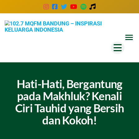
102
Inspira
Keluar
MQ
Indones
Ban
–
Insp
Kel
Hati-Hati, Bergantung
Ind
pada Makhluk? Kenali
Ciri Tauhid yang Bersih
dan Kokoh!