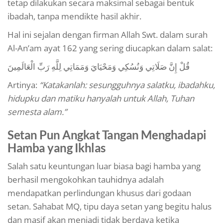
tetap dilakukan secara maksimal sebagai bentuk
ibadah, tanpa mendikte hasil akhir.
Hal ini sejalan dengan firman Allah Swt. dalam surah
Al-An’am ayat 162 yang sering diucapkan dalam salat:
قُلْ إِنَّ صَلَاتِي وَنُسُكِي وَمَحْيَايَ وَمَمَاتِي لِلَّهِ رَبِّ الْعَالَمِينَ
Artinya:
“Katakanlah: sesungguhnya salatku, ibadahku,
hidupku dan matiku hanyalah untuk Allah, Tuhan
semesta alam.”
Setan Pun Angkat Tangan Menghadapi
Hamba yang Ikhlas
Salah satu keuntungan luar biasa bagi hamba yang
berhasil mengokohkan tauhidnya adalah
mendapatkan perlindungan khusus dari godaan
setan. Sahabat MQ, tipu daya setan yang begitu halus
dan masif akan menjadi tidak berdaya ketika