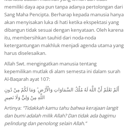
memiliki daya apa pun tanpa adanya pertolongan dari
Sang Maha Pencipta. Berharap kepada manusia hanya
akan menyisakan luka di hati ketika ekspektasi yang
dibangun tidak sesuai dengan kenyataan. Oleh karena
itu, membersihkan tauhid dari noda-noda
ketergantungan makhluk menjadi agenda utama yang
harus diselesaikan.
Allah Swt. mengingatkan manusia tentang
kepemilikan mutlak di alam semesta ini dalam surah
Al-Baqarah ayat 107:
أَلَمْ تَعْلَمْ أَنَّ اللَّهَ لَهُ مُلْكُ السَّمَاوَاتِ وَالْأَرْضِ ۗ وَمَا لَكُمْ مِنْ دُونِ
اللَّهِ مِنْ وَلِيٍّ وَلَا نَصِيرٍ
Artinya:
“Tidakkah kamu tahu bahwa kerajaan langit
dan bumi adalah milik Allah? Dan tidak ada bagimu
pelindung dan penolong selain Allah.”