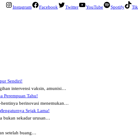
Instagram
Facebook
Twitter
YouTube
Spotify
Ti
pur Sendiri!
ihan intervensi vaksin, amunisi…
ua Perempuan Tahu!
ti-hentinya berinovasi menemukan…
 Mengaturnya Sejak Lama!
ya bukan sekadar urusan…
an setelah buang…