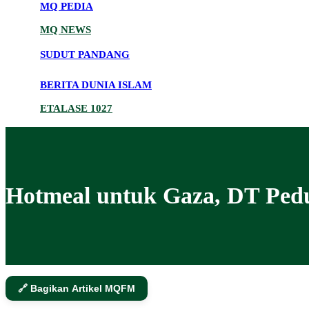
MQ PEDIA
MQ NEWS
SUDUT PANDANG
BERITA DUNIA ISLAM
ETALASE 1027
Hotmeal untuk Gaza, DT Pedu
🔗 Bagikan Artikel MQFM