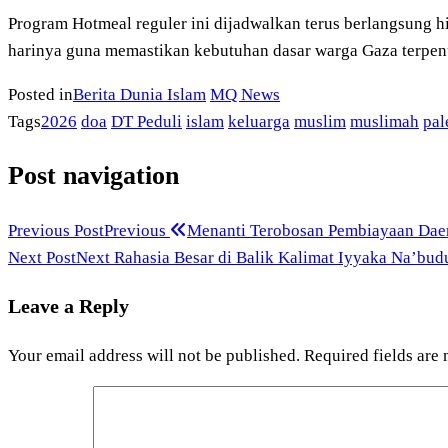
Program Hotmeal reguler ini dijadwalkan terus berlangsung 
harinya guna memastikan kebutuhan dasar warga Gaza terpenu
Posted in
Berita Dunia Islam
MQ News
Tags
2026
doa
DT Peduli
islam
keluarga
muslim
muslimah
pal
Post navigation
Previous Post
Previous
Menanti Terobosan Pembiayaan Daera
Next Post
Next
Rahasia Besar di Balik Kalimat Iyyaka Na’budu
Leave a Reply
Your email address will not be published.
Required fields are