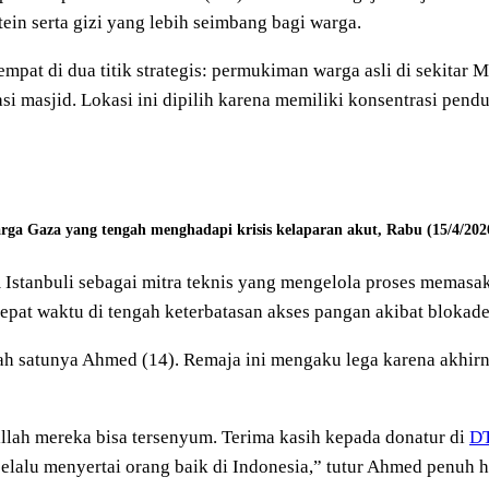
ein serta gizi yang lebih seimbang bagi warga.
pat di dua titik strategis: permukiman warga asli di sekitar 
i masjid. Lokasi ini dipilih karena memiliki konsentrasi pend
ga Gaza yang tengah menghadapi krisis kelaparan akut, Rabu (15/4/202
anbuli sebagai mitra teknis yang mengelola proses memasak s
 tepat waktu di tengah keterbatasan akses pangan akibat bloka
alah satunya Ahmed (14). Remaja ini mengaku lega karena akh
illah mereka bisa tersenyum. Terima kasih kepada donatur di
DT
lalu menyertai orang baik di Indonesia,” tutur Ahmed penuh h