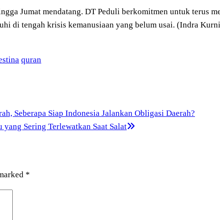
hingga Jumat mendatang. DT Peduli berkomitmen untuk terus me
hi di tengah krisis kemanusiaan yang belum usai. (Indra Kur
estina
quran
h, Seberapa Siap Indonesia Jalankan Obligasi Daerah?
 yang Sering Terlewatkan Saat Salat
 marked
*