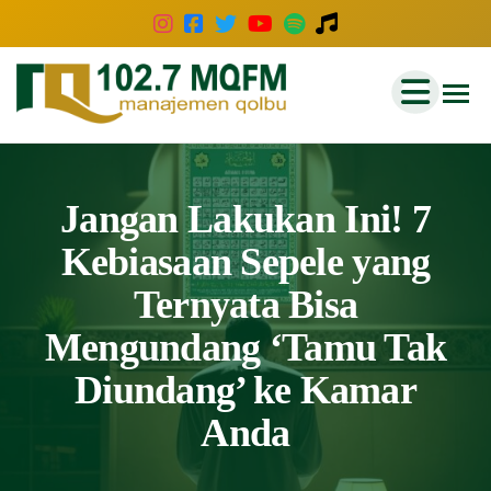
102.7
Inspirasi
Keluarga
MQFM
Indonesia
Bandung
–
Jangan Lakukan Ini! 7
Inspirasi
Kebiasaan Sepele yang
Keluarga
Ternyata Bisa
Indonesia
Mengundang ‘Tamu Tak
Diundang’ ke Kamar
Anda