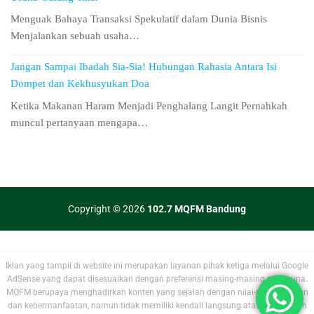
Menguak Bahaya Transaksi Spekulatif dalam Dunia Bisnis
Menjalankan sebuah usaha…
Jangan Sampai Ibadah Sia-Sia! Hubungan Rahasia Antara Isi
Dompet dan Kekhusyukan Doa
Ketika Makanan Haram Menjadi Penghalang Langit Pernahkah
muncul pertanyaan mengapa…
Copyright © 2026
102.7 MQFM Bandung
Iklan yang tampil di website ini merupakan layanan pihak ketiga melalui Google
AdSense yang dapat disesuaikan dengan preferensi masing-masing pengguna.
MQFM berupaya menghadirkan konten yang sejalan dengan nilai-nilai kebaikan
dan kebermanfaatan, namun tidak memiliki kendali langsung atas materi iklan