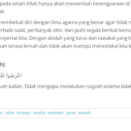
epada selain Allah hanya akan menambah kesengsaraan di
ak.
 membekali diri dengan ilmu agama yang benar agar tidak
baiki salat, perbanyak zikir, dan jauhi segala bentuk kem
nyertai kita. Dengan akidah yang lurus dan tawakal yang k
akan terasa lemah dan tidak akan mampu mencelakai kita k
h):
اعْرِضُوا عَلَيَ
qyah kalian. Tidak mengapa melakukan ruqyah selama tida
un
islam
keluarga
muslim
muslimah
quran
sunnah