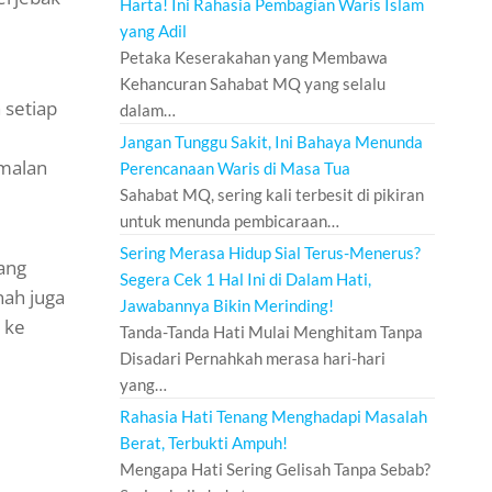
Harta! Ini Rahasia Pembagian Waris Islam
yang Adil
Petaka Keserakahan yang Membawa
Kehancuran Sahabat MQ yang selalu
 setiap
dalam…
Jangan Tunggu Sakit, Ini Bahaya Menunda
amalan
Perencanaan Waris di Masa Tua
Sahabat MQ, sering kali terbesit di pikiran
untuk menunda pembicaraan…
Sering Merasa Hidup Sial Terus-Menerus?
tang
Segera Cek 1 Hal Ini di Dalam Hati,
nah juga
Jawabannya Bikin Merinding!
 ke
Tanda-Tanda Hati Mulai Menghitam Tanpa
Disadari Pernahkah merasa hari-hari
yang…
Rahasia Hati Tenang Menghadapi Masalah
Berat, Terbukti Ampuh!
Mengapa Hati Sering Gelisah Tanpa Sebab?