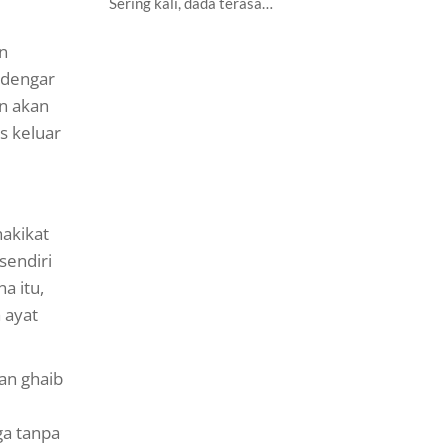
Sering kali, dada terasa…
n
rdengar
in akan
s keluar
hakikat
sendiri
a itu,
 ayat
an ghaib
ga tanpa