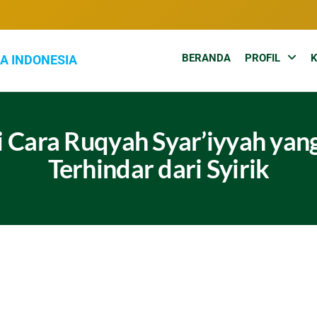
BERANDA
PROFIL
102.7
Inspirasi
Keluarga
MQFM
Indonesia
Bandung
–
i Cara Ruqyah Syar’iyyah yan
Inspirasi
Terhindar dari Syirik
Keluarga
Indonesia