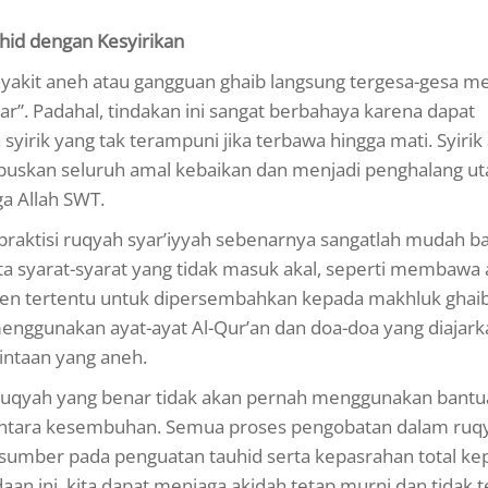
id dengan Kesyirikan
yakit aneh atau gangguan ghaib langsung tergesa-gesa m
r”. Padahal, tindakan ini sangat berbahaya karena dapat
irik yang tak terampuni jika terbawa hingga mati. Syirik
puskan seluruh amal kebaikan dan menjadi penghalang u
a Allah SWT.
aktisi ruqyah syar’iyyah sebenarnya sangatlah mudah ba
a syarat-syarat yang tidak masuk akal, seperti membawa
ajen tertentu untuk dipersembahkan kepada makhluk ghaib
menggunakan ayat-ayat Al-Qur’an dan doa-doa yang diajark
intaan yang aneh.
uqyah yang benar tidak akan pernah menggunakan bantua
erantara kesembuhan. Semua proses pengobatan dalam ruq
ersumber pada penguatan tauhid serta kepasrahan total ke
 ini, kita dapat menjaga akidah tetap murni dan tidak t