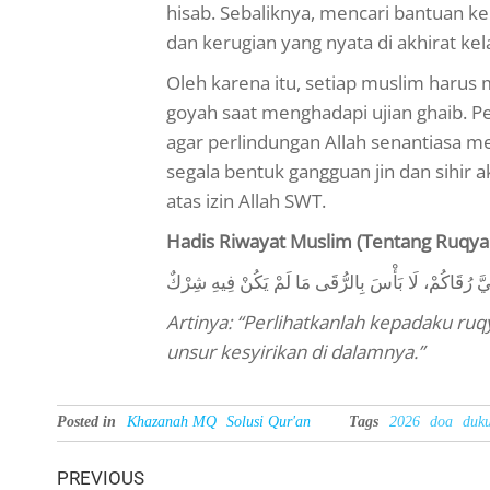
hisab. Sebaliknya, mencari bantuan k
dan kerugian yang nyata di akhirat kel
Oleh karena itu, setiap muslim harus
goyah saat menghadapi ujian ghaib. Per
agar perlindungan Allah senantiasa me
segala bentuk gangguan jin dan sihir 
atas izin Allah SWT.
Hadis Riwayat Muslim (Tentang Ruqya
ّ رُقَاكُمْ، لَا بَأْسَ بِالرُّقَى مَا لَمْ يَكُنْ فِيهِ شِرْكٌ
Artinya: “Perlihatkanlah kepadaku ru
unsur kesyirikan di dalamnya.”
Posted in
Khazanah MQ
Solusi Qur'an
Tags
2026
doa
duk
PREVIOUS