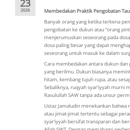
23
2026
Membedakan Praktik Pengobatan Tauh
Banyak orang yang ketika terkena pen
pengobatan ke dukun atau “orang pinta
menjerumuskan seseorang pada dosa sy
dosa paling besar yang dapat mengha
seseorang untuk masuk ke dalam surg
Cara membedakan antara dukun dan pr
yang berilmu. Dukun biasanya memint
hitam, kembang tujuh rupa, atau ses
Sebaliknya, ruqyah syar’iyyah murni 
Rasulullah SAW tanpa ada unsur perm
Ustaz Jamaludin menekankan bahwa r
atau jimat-jimat tertentu sebagai p
syar’iyyah bersifat transparan dan b
Allah SWT. Dengan memahami perbedaan