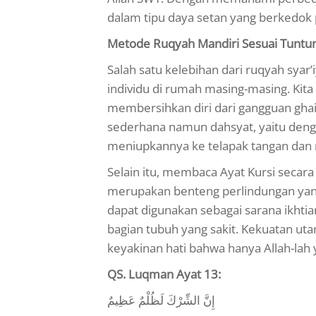
dalam tipu daya setan yang berkedok 
Metode Ruqyah Mandiri Sesuai Tuntu
Salah satu kelebihan dari ruqyah syar’
individu di rumah masing-masing. Kita
membersihkan diri dari gangguan ghai
sederhana namun dahsyat, yaitu denga
meniupkannya ke telapak tangan dan
Selain itu, membaca Ayat Kursi secara 
merupakan benteng perlindungan yang 
dapat digunakan sebagai sarana ikht
bagian tubuh yang sakit. Kekuatan uta
keyakinan hati bahwa hanya Allah-l
QS. Luqman Ayat 13:
إِنَّ الشِّرْكَ لَظُلْمٌ عَظِيمٌ