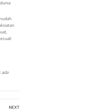
 dunia
 mudah
aksiatan
uat,
ecuali
k ada
NEXT