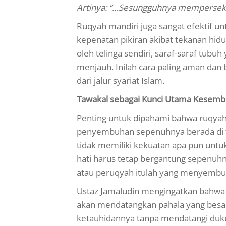
Artinya: “…Sesungguhnya mempersekut
Ruqyah mandiri juga sangat efektif un
kepenatan pikiran akibat tekanan hi
oleh telinga sendiri, saraf-saraf tubu
menjauh. Inilah cara paling aman dan
dari jalur syariat Islam.
Tawakal sebagai Kunci Utama Kesem
Penting untuk dipahami bahwa ruqyah 
penyembuhan sepenuhnya berada di tan
tidak memiliki kekuatan apa pun untuk
hati harus tetap bergantung sepenuhn
atau peruqyah itulah yang menyembu
Ustaz Jamaludin mengingatkan bahwa 
akan mendatangkan pahala yang besar 
ketauhidannya tanpa mendatangi duku