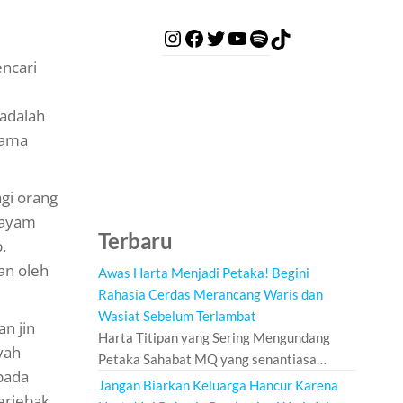
encari
 adalah
tama
gi orang
 ayam
Terbaru
.
an oleh
Awas Harta Menjadi Petaka! Begini
Rahasia Cerdas Merancang Waris dan
Wasiat Sebelum Terlambat
n jin
Harta Titipan yang Sering Mengundang
yah
Petaka Sahabat MQ yang senantiasa…
pada
Jangan Biarkan Keluarga Hancur Karena
erjebak