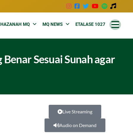
KHAZANAH MQ
MQ NEWS
ETALASE 1027
g Benar Sesuai Sunah agar
Live Streaming
Audio on Demand