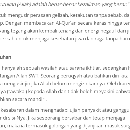
ukan (Allah) adalah benar-benar kezaliman yang besar.”
tuk mengusir perasaan gelisah, ketakutan tanpa sebab, da
dup. Dengan membacakan Al-Qur’an secara keras hingga te
h yang tegang akan kembali tenang dan energi negatif dari j
 berkah untuk menjaga kesehatan jiwa dan raga tanpa haru
buhan
hanyalah sebuah wasilah atau sarana ikhtiar, sedangkan 
gan Allah SWT. Seorang peruqyah atau bahkan diri kita 
 mengusir jin jika Allah belum mengizinkannya. Oleh karen
ya (tawakal) kepada Allah dan tidak boleh meyakini bahwa
hkan secara mandiri.
kesabaran dalam menghadapi ujian penyakit atau ganggu
di sisi-Nya. Jika seseorang bersabar dan tetap menjaga
n, maka ia termasuk golongan yang dijanjikan masuk sur