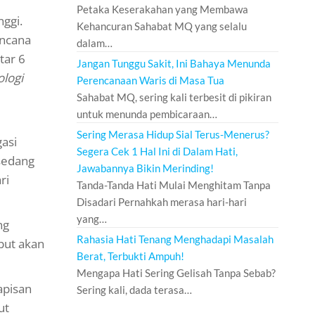
Petaka Keserakahan yang Membawa
ggi.
Kehancuran Sahabat MQ yang selalu
encana
dalam…
tar 6
Jangan Tunggu Sakit, Ini Bahaya Menunda
logi
Perencanaan Waris di Masa Tua
Sahabat MQ, sering kali terbesit di pikiran
untuk menunda pembicaraan…
Sering Merasa Hidup Sial Terus-Menerus?
asi
Segera Cek 1 Hal Ini di Dalam Hati,
 sedang
Jawabannya Bikin Merinding!
ri
Tanda-Tanda Hati Mulai Menghitam Tanpa
Disadari Pernahkah merasa hari-hari
yang…
ng
Rahasia Hati Tenang Menghadapi Masalah
but akan
Berat, Terbukti Ampuh!
Mengapa Hati Sering Gelisah Tanpa Sebab?
apisan
Sering kali, dada terasa…
ut