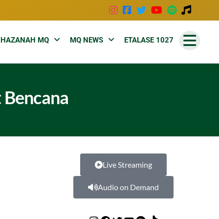
KHAZANAH MQ
MQ NEWS
ETALASE 1027
t Bencana
Live Streaming
Audio on Demand