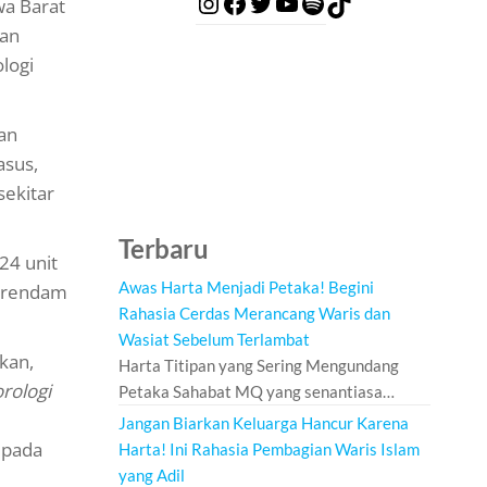
wa Barat
san
logi
an
asus,
sekitar
Terbaru
24 unit
Awas Harta Menjadi Petaka! Begini
terendam
Rahasia Cerdas Merancang Waris dan
Wasiat Sebelum Terlambat
kan,
Harta Titipan yang Sering Mengundang
rologi
Petaka Sahabat MQ yang senantiasa…
Jangan Biarkan Keluarga Hancur Karena
 pada
Harta! Ini Rahasia Pembagian Waris Islam
yang Adil