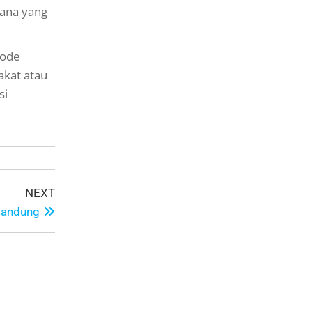
cana yang
tode
akat atau
si
NEXT
Bandung