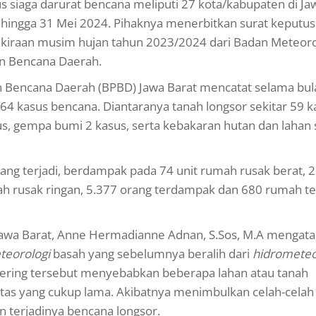
s siaga darurat bencana meliputi 27 kota/kabupaten di Ja
hingga 31 Mei 2024. Pihaknya menerbitkan surat keputu
rakiraan musim hujan tahun 2023/2024 dari Badan Meteoro
an Bencana Daerah.
 Bencana Daerah (BPBD) Jawa Barat mencatat selama bul
64 kasus bencana. Diantaranya tanah longsor sekitar 59 k
us, gempa bumi 2 kasus, serta kebakaran hutan dan lahan 
ang terjadi, berdampak pada 74 unit rumah rusak berat, 2
ah rusak ringan, 5.377 orang terdampak dan 680 rumah 
Jawa Barat, Anne Hermadianne Adnan, S.Sos, M.A mengata
teorologi
basah yang sebelumnya beralih dari
hidrometeo
ering tersebut menyebabkan beberapa lahan atau tanah
tas yang cukup lama. Akibatnya menimbulkan celah-celah
 terjadinya bencana longsor.