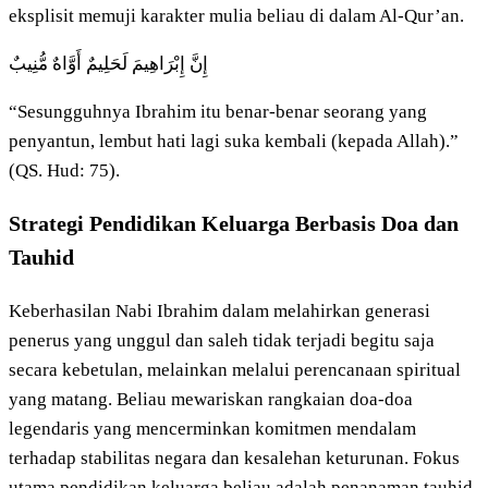
eksplisit memuji karakter mulia beliau di dalam Al-Qur’an.
إِنَّ إِبْرَاهِيمَ لَحَلِيمٌ أَوَّاهٌ مُّنِيبٌ
“Sesungguhnya Ibrahim itu benar-benar seorang yang
penyantun, lembut hati lagi suka kembali (kepada Allah).”
(QS. Hud: 75).
Strategi Pendidikan Keluarga Berbasis Doa dan
Tauhid
Keberhasilan Nabi Ibrahim dalam melahirkan generasi
penerus yang unggul dan saleh tidak terjadi begitu saja
secara kebetulan, melainkan melalui perencanaan spiritual
yang matang. Beliau mewariskan rangkaian doa-doa
legendaris yang mencerminkan komitmen mendalam
terhadap stabilitas negara dan kesalehan keturunan. Fokus
utama pendidikan keluarga beliau adalah penanaman tauhid