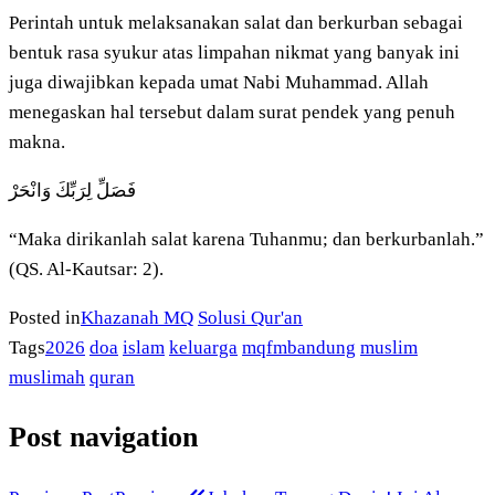
Perintah untuk melaksanakan salat dan berkurban sebagai
bentuk rasa syukur atas limpahan nikmat yang banyak ini
juga diwajibkan kepada umat Nabi Muhammad. Allah
menegaskan hal tersebut dalam surat pendek yang penuh
makna.
فَصَلِّ لِرَبِّكَ وَانْحَرْ
“Maka dirikanlah salat karena Tuhanmu; dan berkurbanlah.”
(QS. Al-Kautsar: 2).
Posted in
Khazanah MQ
Solusi Qur'an
Tags
2026
doa
islam
keluarga
mqfmbandung
muslim
muslimah
quran
Post navigation