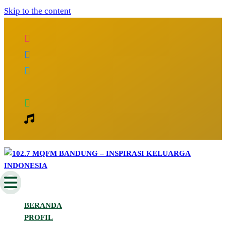
Skip to the content
Inspirasi Keluarga Indonesia
102.7 MQFM Bandung – Inspirasi
BERANDA
Keluarga Indonesia
PROFIL