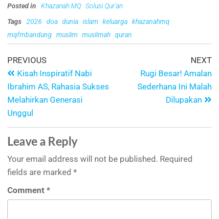
Posted in
Khazanah MQ
Solusi Qur'an
Tags
2026
doa
dunia
islam
keluarga
khazanahmq
mqfmbandung
muslim
muslimah
quran
PREVIOUS
NEXT
Kisah Inspiratif Nabi
Rugi Besar! Amalan
Ibrahim AS, Rahasia Sukses
Sederhana Ini Malah
Melahirkan Generasi
Dilupakan
Unggul
Leave a Reply
Your email address will not be published.
Required
fields are marked
*
Comment
*