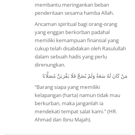
membantu meringankan beban
penderitaan sesama hamba Allah.
Ancaman spiritual bagi orang-orang
yang enggan berkorban padahal
memiliki kemampuan finansial yang
cukup telah disabdakan oleh Rasulullah
dalam sebuah hadis yang perlu
direnungkan.
مَنْ كَانَ لَهُ سَعَةٌ وَلَمْ يُضَحِّ فَلَا يَقْرَبَنَّ مُصَلَّانَا
“Barang siapa yang memiliki
kelapangan (harta) namun tidak mau
berkurban, maka janganlah ia
mendekati tempat salat kami.” (HR.
Ahmad dan Ibnu Majah).