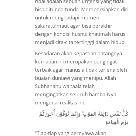
ridai adalah sebuah urgensi yang tidak
bisa ditunda-tunda. Mempersiapkan diri
untuk menghadapi momen
sakaratulmaut agar bisa berakhir
dengan kondisi husnul khatimah harus
menjadi cita-cita tertinggi dalam hidup.
Kesadaran akan kepastian datangnya
kematian ini merupakan pengingat
terbaik agar manusia tidak terlena oleh
buaian duniawi yang menipu. Allah
Subhanahu wa taala telah
mengingatkan seluruh hamba-Nya
mengenai realitas ini.
كُلُّ نَفْسٍ ذَائِقَةُ الْمَوْتِ ۗ وَإِنَّمَا تُوَفَّوْنَ أُجُورَكُمْ
يَوْمَ الْقِيَامَةِ
“Tiap-tiap yang bernyawa akan