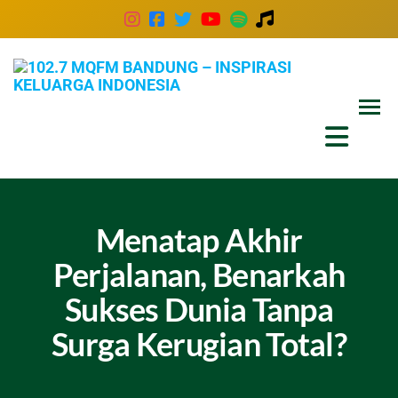
102
Inspira
Keluar
MQ
Indones
Ban
–
Insp
Kel
Menatap Akhir
Ind
Perjalanan, Benarkah
Sukses Dunia Tanpa
Surga Kerugian Total?