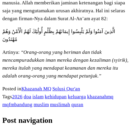
manusia. Allah memberikan jaminan ketenangan bagi siapa
saja yang mengutamakan urusan akhiratnya. Hal ini selaras
dengan firman-Nya dalam Surat Al-An’am ayat 82:
الَّذِينَ آمَنُوا وَلَمْ يَلْبِسُوا إِيمَانَهُمْ بِظُلْمٍ أُولَٰئِكَ لَهُمُ الْأَمْنُ وَهُمْ
مُهْتَدُونَ
Artinya:
“Orang-orang yang beriman dan tidak
mencampuradukkan iman mereka dengan kezaliman (syirik),
mereka itulah yang mendapat keamanan dan mereka itu
adalah orang-orang yang mendapat petunjuk.”
Posted in
Khazanah MQ
Solusi Qur'an
Tags
2026
doa
islam
kehidupan
keluarga
khazanahmq
mqfmbandung
muslim
muslimah
quran
Post navigation