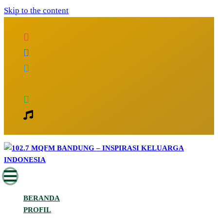
Skip to the content
Inspirasi Keluarga Indonesia
102.7 MQFM Bandung – Inspirasi
BERANDA
Keluarga Indonesia
PROFIL