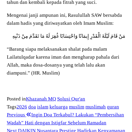
tahun dan kembali kepada fitrah yang suci.
Mengenai janji ampunan ini, Rasulullah SAW bersabda
dalam hadis yang diriwayatkan oleh Imam Muslim:
مَنْ قَامَ لَيْلَةَ الْقَدْرِ إِيمَانًا وَاحْتِسَابًا غُفِرَ لَهُ مَا تَقَدَّمَ مِنْ ذَنْبِهِ
“Barang siapa melaksanakan shalat pada malam
Lailatulqadar karena iman dan mengharap pahala dari
Allah, maka dosa-dosanya yang telah lalu akan
diampuni.” (HR. Muslim)
Posted in
Khazanah MQ
Solusi Qur'an
Tags
2026
doa
islam
keluarga
muslim
muslimah
quran
Previous
Post
Previous
Ingin Doa Terkabul? Lakukan “Pembersihan
Post
Wadah” Hati dengan Istigfar Sebelum Ramadan
navigation
Next
Next
DAIKIN Nusantara Prestige Hadirkan Kenyamanan