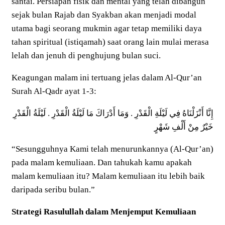
santai. Persiapan fisik dan mental yang telah dibangun
sejak bulan Rajab dan Syakban akan menjadi modal
utama bagi seorang mukmin agar tetap memiliki daya
tahan spiritual (istiqamah) saat orang lain mulai merasa
lelah dan jenuh di penghujung bulan suci.
Keagungan malam ini tertuang jelas dalam Al-Qur’an
Surah Al-Qadr ayat 1-3:
إِنَّا أَنْزَلْنَاهُ فِي لَيْلَةِ الْقَدْرِ . وَمَا أَدْرَاكَ مَا لَيْلَةُ الْقَدْرِ . لَيْلَةُ الْقَدْرِ
خَيْرٌ مِنْ أَلْفِ شَهْرٍ
“Sesungguhnya Kami telah menurunkannya (Al-Qur’an)
pada malam kemuliaan. Dan tahukah kamu apakah
malam kemuliaan itu? Malam kemuliaan itu lebih baik
daripada seribu bulan.”
Strategi Rasulullah dalam Menjemput Kemuliaan