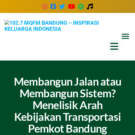
102
Inspira
Keluar
MQ
Indones
Ban
–
Insp
Kel
Membangun Jalan atau
Ind
Membangun Sistem?
Menelisik Arah
Kebijakan Transportasi
Pemkot Bandung