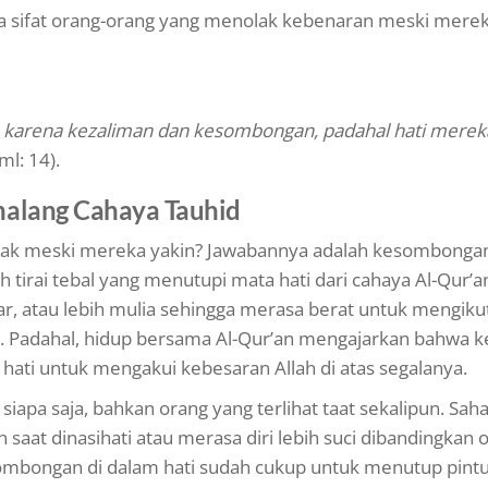
sifat orang-orang yang menolak kebenaran meski merek
karena kezaliman dan kesombongan, padahal hati merek
l: 14).
alang Cahaya Tauhid
ak meski mereka yakin? Jawabannya adalah kesombonga
tirai tebal yang menutupi mata hati dari cahaya Al-Qur’an
ntar, atau lebih mulia sehingga merasa berat untuk mengiku
 Padahal, hidup bersama Al-Qur’an mengajarkan bahwa k
n hati untuk mengakui kebesaran Allah di atas segalanya.
iapa saja, bahkan orang yang terlihat taat sekalipun. Sa
 saat dinasihati atau merasa diri lebih suci dibandingkan 
sombongan di dalam hati sudah cukup untuk menutup pintu