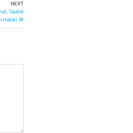
NEXT
mat, Tauhid
 Hakiki