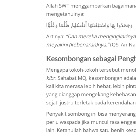
Allah SWT menggambarkan bagaimana 
mengetahuinya:
وَجَحَدُوا بِهَا وَاسْتَيْقَنَتْهَا أَنْفُسُهُمْ ظُلْمًا وَعُلُوًّا
Artinya:
“Dan mereka mengingkarinya 
meyakini (kebenaran)nya.”
(QS. An-Nam
Kesombongan sebagai Pengh
Mengapa tokoh-tokoh tersebut menol
kibr
. Sahabat MQ, kesombongan adalah 
kali kita merasa lebih hebat, lebih pi
yang dianggap mengekang kebebasan.
sejati justru terletak pada kerendaha
Penyakit sombong ini bisa menyerang s
perlu waspada jika muncul rasa enggan
lain. Ketahuilah bahwa satu benih ke