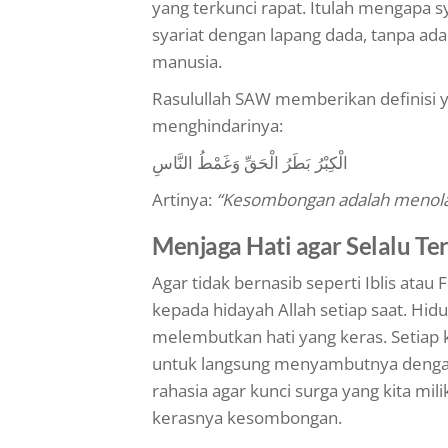
yang terkunci rapat. Itulah mengapa 
syariat dengan lapang dada, tanpa ada 
manusia.
Rasulullah SAW memberikan definisi y
menghindarinya:
الْكِبْرُ بَطَرُ الْحَقِّ وَغَمْطُ النَّاسِ
Artinya:
“Kesombongan adalah menol
Menjaga Hati agar Selalu T
Agar tidak bernasib seperti Iblis ata
kepada hidayah Allah setiap saat. Hid
melembutkan hati yang keras. Setiap k
untuk langsung menyambutnya denga
rahasia agar kunci surga yang kita mi
kerasnya kesombongan.