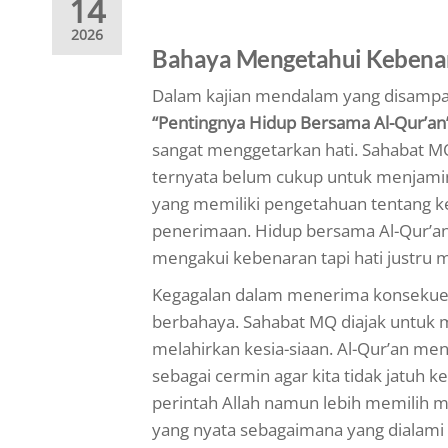
14
2026
Bahaya Mengetahui Kebena
Dalam kajian mendalam yang disampa
“Pentingnya Hidup Bersama Al-Qur’an
sangat menggetarkan hati. Sahabat MQ
ternyata belum cukup untuk menjamin 
yang memiliki pengetahuan tentang 
penerimaan. Hidup bersama Al-Qur’an 
mengakui kebenaran tapi hati justru 
Kegagalan dalam menerima konsekuensi 
berbahaya. Sahabat MQ diajak untuk
melahirkan kesia-siaan. Al-Qur’an men
sebagai cermin agar kita tidak jatuh
perintah Allah namun lebih memilih 
yang nyata sebagaimana yang dialami 