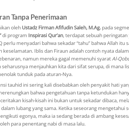
ran Tanpa Penerimaan
ikan oleh
Ustadz Firman Afifudin Saleh, M.Ag.
pada segm
”
di program
Inspirasi Qur’an
, terdapat sebuah peringatan
 perlu menyadari bahwa sekadar “tahu” bahwa Allah itu s
keselamatan. Iblis dan Firaun adalah contoh nyata dalam
kebenaran, namun mereka gagal memenuhi syarat
Al-Qob
seharusnya menjauhkan kita dari sifat serupa, di mana li
menolak tunduk pada aturan-Nya.
tauhid ini sering kali disebabkan oleh penyakit hati yan
 merenungkan bahwa pengetahuan tanpa ketundukan han
ceritakan kisah-kisah ini bukan untuk sekadar dibaca, mel
 ke dalam lubang yang sama. Ketika seseorang mengetahui 
mengikuti egonya, maka ia sedang berada di ambang keses
oleh para penentang nabi di masa lalu.