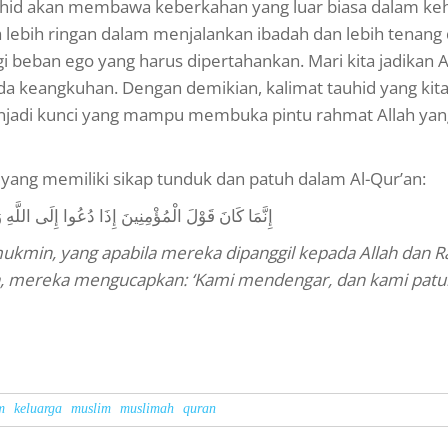
hid akan membawa keberkahan yang luar biasa dalam ke
 lebih ringan dalam menjalankan ibadah dan lebih tenang
gi beban ego yang harus dipertahankan. Mari kita jadikan A
oda keangkuhan. Dengan demikian, kalimat tauhid yang kit
jadi kunci yang mampu membuka pintu rahmat Allah ya
ng memiliki sikap tunduk dan patuh dalam Al-Qur’an:
إِنَّمَا كَانَ قَوْلَ الْمُؤْمِنِينَ إِذَا دُعُوا إِلَى اللَّهِ و
kmin, yang apabila mereka dipanggil kepada Allah dan R
ka, mereka mengucapkan: ‘Kami mendengar, dan kami patuh
m
keluarga
muslim
muslimah
quran