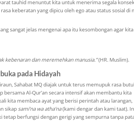
syarat tauhid menuntut kita untuk menerima segala konse
rasa keberatan yang dipicu oleh ego atau status sosial di
ang sangat jelas mengenai apa itu kesombongan agar kita
ak kebenaran dan meremehkan manusia.”
(HR. Muslim).
erbuka pada Hidayah
u Firaun, Sahabat MQ diajak untuk terus memupuk rasa but
up bersama Al-Qur’an secara intensif akan membantu kita
ali kita membaca ayat yang berisi perintah atau larangan,
n sikap
sami’na wa atha’na
(kami dengar dan kami taat). In
liki tetap berfungsi dengan gerigi yang sempurna tanpa pat