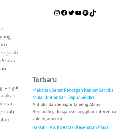
en
 yang
atu
 sejarah
ulu
atau
san
Terbaru
g sangat
Makanan Sehat Pencegah Kanker Serviks:
ya akan
Mulai Ikhtiar dari Dapur Sendiri!
ainkan
Antioksidan Sebagai Tameng Alami
sebuah
Bersanding dengan kecanggihan intervensi
vaksin, amunisi…
atan
Vaksin HPV, Investasi Kesehatan Masa