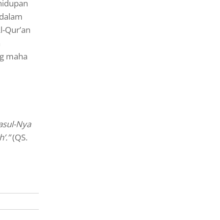
hidupan
 dalam
l-Qur’an
a
ng maha
asul-Nya
’.”
(QS.