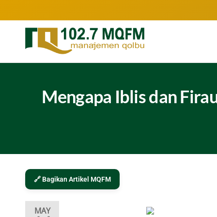
102.7
Inspirasi
Keluarga
MQFM
Indonesia
Bandung
–
Mengapa Iblis dan Fira
Inspirasi
Keluarga
Indonesia
🔗 Bagikan Artikel MQFM
MAY