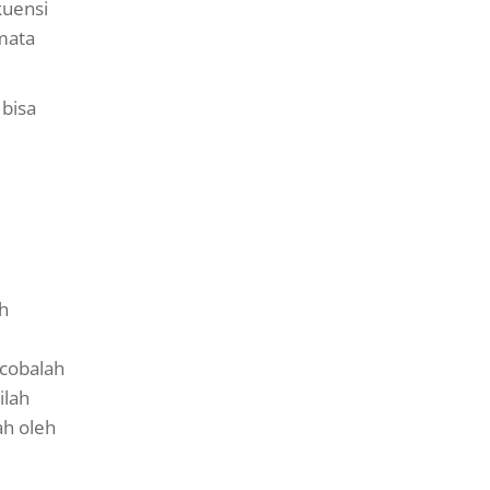
kuensi
 mata
 bisa
uh
 cobalah
ilah
ah oleh