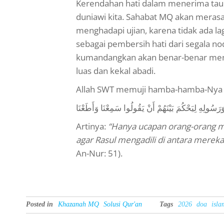
Kerendahan hati dalam menerima tau
duniawi kita. Sahabat MQ akan merasa
menghadapi ujian, karena tidak ada la
sebagai pembersih hati dari segala n
kumandangkan akan benar-benar men
luas dan kekal abadi.
Allah SWT memuji hamba-hamba-Nya ya
َرَسُولِهِ لِيَحْكُمَ بَيْنَهُمْ أَنْ يَقُولُوا سَمِعْنَا وَأَطَعْنَا
Artinya:
“Hanya ucapan orang-orang mu
agar Rasul mengadili di antara mere
An-Nur: 51).
Posted in
Khazanah MQ
Solusi Qur'an
Tags
2026
doa
isla