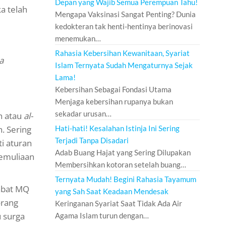
Depan yang Wajib Semua Perempuan Tahu!
a telah
Mengapa Vaksinasi Sangat Penting? Dunia
kedokteran tak henti-hentinya berinovasi
menemukan…
Rahasia Kebersihan Kewanitaan, Syariat
a
Islam Ternyata Sudah Mengaturnya Sejak
Lama!
Kebersihan Sebagai Fondasi Utama
Menjaga kebersihan rupanya bukan
sekadar urusan…
n atau
al-
. Sering
Hati-hati! Kesalahan Istinja Ini Sering
Terjadi Tanpa Disadari
ti aturan
Adab Buang Hajat yang Sering Dilupakan
emuliaan
Membersihkan kotoran setelah buang…
Ternyata Mudah! Begini Rahasia Tayamum
habat MQ
yang Sah Saat Keadaan Mendesak
orang
Keringanan Syariat Saat Tidak Ada Air
 surga
Agama Islam turun dengan…