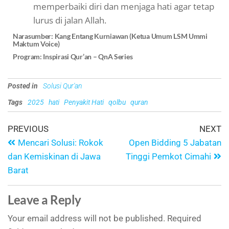
memperbaiki diri dan menjaga hati agar tetap
lurus di jalan Allah.
Narasumber: Kang Entang Kurniawan (Ketua Umum LSM Ummi
Maktum Voice)
Program: Inspirasi Qur’an – QnA Series
Posted in
Solusi Qur'an
Tags
2025
hati
Penyakit Hati
qolbu
quran
PREVIOUS
NEXT
Mencari Solusi: Rokok
Open Bidding 5 Jabatan
dan Kemiskinan di Jawa
Tinggi Pemkot Cimahi
Barat
Leave a Reply
Your email address will not be published.
Required