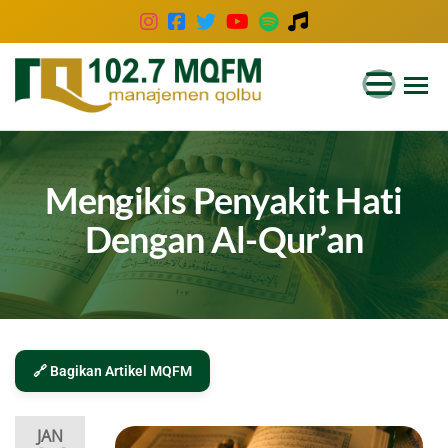
102.7
Inspirasi
Keluarga
MQFM
Indonesia
Bandung
–
Mengikis Penyakit Hati
Inspirasi
Dengan Al-Qur’an
Keluarga
Indonesia
🔗 Bagikan Artikel MQFM
JAN