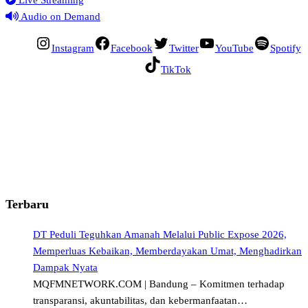
Audio on Demand
Instagram
Facebook
Twitter
YouTube
Spotify
TikTok
Terbaru
DT Peduli Teguhkan Amanah Melalui Public Expose 2026,
Memperluas Kebaikan, Memberdayakan Umat, Menghadirkan
Dampak Nyata
MQFMNETWORK.COM | Bandung – Komitmen terhadap
transparansi, akuntabilitas, dan kebermanfaatan…