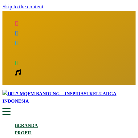
Skip to the content
Inspirasi Keluarga Indonesia
102.7 MQFM Bandung – Inspirasi
BERANDA
Keluarga Indonesia
PROFIL