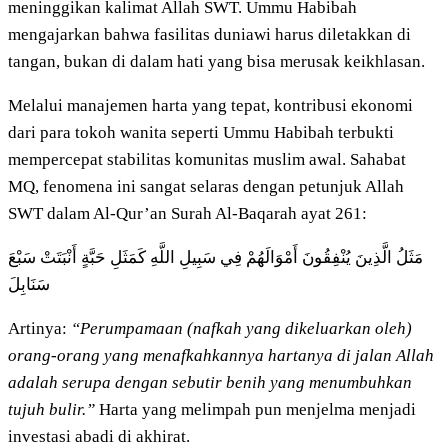
meninggikan kalimat Allah SWT. Ummu Habibah
mengajarkan bahwa fasilitas duniawi harus diletakkan di
tangan, bukan di dalam hati yang bisa merusak keikhlasan.
Melalui manajemen harta yang tepat, kontribusi ekonomi
dari para tokoh wanita seperti Ummu Habibah terbukti
mempercepat stabilitas komunitas muslim awal. Sahabat
MQ, fenomena ini sangat selaras dengan petunjuk Allah
SWT dalam Al-Qur’an Surah Al-Baqarah ayat 261:
مَثَلُ الَّذِينَ يُنْفِقُونَ أَمْوَالَهُمْ فِي سَبِيلِ اللَّهِ كَمَثَلِ حَبَّةٍ أَنْبَتَتْ سَبْعَ
سَنَابِلَ
Artinya:
“Perumpamaan (nafkah yang dikeluarkan oleh)
orang-orang yang menafkahkannya hartanya di jalan Allah
adalah serupa dengan sebutir benih yang menumbuhkan
tujuh bulir.”
Harta yang melimpah pun menjelma menjadi
investasi abadi di akhirat.