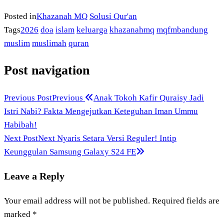
Posted in
Khazanah MQ
Solusi Qur'an
Tags
2026
doa
islam
keluarga
khazanahmq
mqfmbandung
muslim
muslimah
quran
Post navigation
Previous Post
Previous
Anak Tokoh Kafir Quraisy Jadi
Istri Nabi? Fakta Mengejutkan Keteguhan Iman Ummu
Habibah!
Next Post
Next
Nyaris Setara Versi Reguler! Intip
Keunggulan Samsung Galaxy S24 FE
Leave a Reply
Your email address will not be published.
Required fields are
marked
*