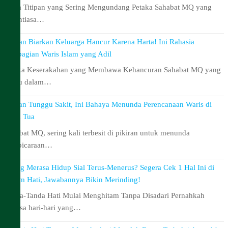
Harta Titipan yang Sering Mengundang Petaka Sahabat MQ yang
senantiasa…
Jangan Biarkan Keluarga Hancur Karena Harta! Ini Rahasia
Pembagian Waris Islam yang Adil
Petaka Keserakahan yang Membawa Kehancuran Sahabat MQ yang
selalu dalam…
Jangan Tunggu Sakit, Ini Bahaya Menunda Perencanaan Waris di
Masa Tua
Sahabat MQ, sering kali terbesit di pikiran untuk menunda
pembicaraan…
Sering Merasa Hidup Sial Terus-Menerus? Segera Cek 1 Hal Ini di
Dalam Hati, Jawabannya Bikin Merinding!
Tanda-Tanda Hati Mulai Menghitam Tanpa Disadari Pernahkah
merasa hari-hari yang…