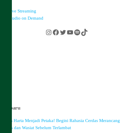
Live Streaming
Audio on Demand
Instagram
Facebook
Twitter
YouTube
Spotify
TikTok
Terbaru
Awas Harta Menjadi Petaka! Begini Rahasia Cerdas Merancang
Waris dan Wasiat Sebelum Terlambat