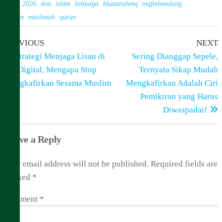
Tags
2026
doa
islam
keluarga
khazanahmq
mqfmbandung
muslim
muslimah
quran
Previous
N
Post
PREVIOUS
NEXT
Post
P
Strategi Menjaga Lisan di
Sering Dianggap Sepele,
navigation
Era Digital, Mengapa Stop
Ternyata Sikap Mudah
Mengkafirkan Sesama Muslim
Mengkafirkan Adalah Ciri
Pemikiran yang Harus
Diwaspadai!
Leave a Reply
Your email address will not be published.
Required fields are
marked
*
Comment
*