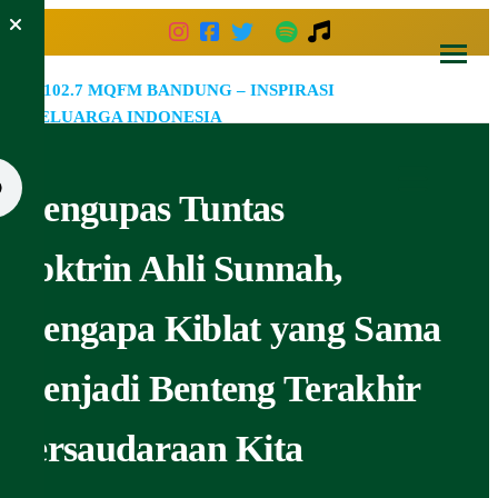
Skip
to
the
102.7
Inspirasi
content
Keluarga
MQF
Indonesia
Bandu
Mengupas Tuntas
–
Inspir
Doktrin Ahli Sunnah,
Kelua
Mengapa Kiblat yang Sama
Indone
Menjadi Benteng Terakhir
Persaudaraan Kita