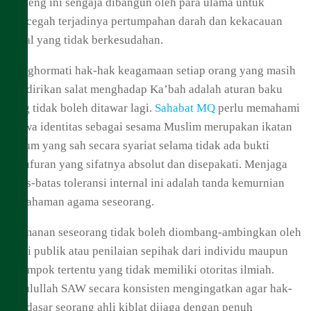
Benteng ini sengaja dibangun oleh para ulama untuk
mencegah terjadinya pertumpahan darah dan kekacauan
sosial yang tidak berkesudahan.
Menghormati hak-hak keagamaan setiap orang yang masih
mendirikan salat menghadap Ka’bah adalah aturan baku
yang tidak boleh ditawar lagi.
Sahabat MQ
perlu memahami
bahwa identitas sebagai sesama Muslim merupakan ikatan
hukum yang sah secara syariat selama tidak ada bukti
kekufuran yang sifatnya absolut dan disepakati. Menjaga
batas-batas toleransi internal ini adalah tanda kemurnian
pemahaman agama seseorang.
Keimanan seseorang tidak boleh diombang-ambingkan oleh
opini publik atau penilaian sepihak dari individu maupun
kelompok tertentu yang tidak memiliki otoritas ilmiah.
Rasulullah SAW secara konsisten mengingatkan agar hak-
hak dasar seorang ahli kiblat dijaga dengan penuh