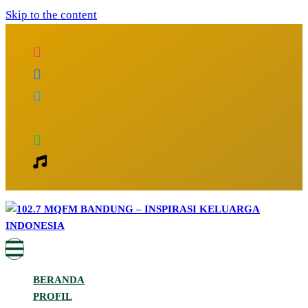
Skip to the content
Inspirasi Keluarga Indonesia
102.7 MQFM Bandung – Inspirasi
BERANDA
Keluarga Indonesia
PROFIL