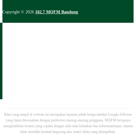
Copyright © 2026
102.7 MQFM Bandung
Iklan yang tampil di website ini merupakan layanan pihak ketiga melalui Google AdSense
yang dapat disesuaikan dengan preferensi masing-masing pengguna. MQFM berupaya
menghadirkan konten yang sejalan dengan nilai-nilai kebaikan dan kebermanfaatan, namun
tidak memiliki kendali langsung atas materi iklan yang ditampilkan.