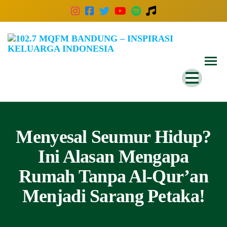
102
Inspira
Keluar
MQ
Indones
Ban
–
Insp
Kelu
Menyesal Seumur Hidup?
Indo
Ini Alasan Mengapa
Rumah Tanpa Al-Qur’an
Menjadi Sarang Petaka!