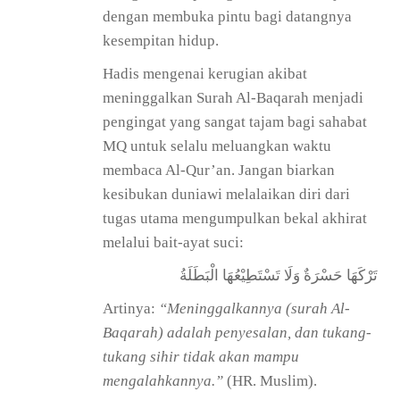
dengan membuka pintu bagi datangnya
kesempitan hidup.
Hadis mengenai kerugian akibat
meninggalkan Surah Al-Baqarah menjadi
pengingat yang sangat tajam bagi sahabat
MQ untuk selalu meluangkan waktu
membaca Al-Qur’an. Jangan biarkan
kesibukan duniawi melalaikan diri dari
tugas utama mengumpulkan bekal akhirat
melalui bait-ayat suci:
تَرْكَهَا حَسْرَةٌ وَلَا تَسْتَطِيْعُهَا الْبَطَلَةُ
Artinya:
“Meninggalkannya (surah Al-
Baqarah) adalah penyesalan, dan tukang-
tukang sihir tidak akan mampu
mengalahkannya.”
(HR. Muslim).