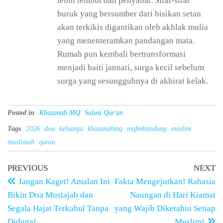
lebih lembut dan penyabar. Sifat-sifat
buruk yang bersumber dari bisikan setan
akan terkikis digantikan oleh akhlak mulia
yang menenteramkan pandangan mata.
Rumah pun kembali bertransformasi
menjadi baiti jannati, surga kecil sebelum
surga yang sesungguhnya di akhirat kelak.
Posted in
Khazanah MQ
Solusi Qur'an
Tags
2026
doa
keluarga
khazanahmq
mqfmbandung
muslim
muslimah
quran
PREVIOUS
NEXT
Jangan Kaget! Amalan Ini
Fakta Mengejutkan! Rahasia
Bikin Doa Mustajab dan
Naungan di Hari Kiamat
Segala Hajat Terkabul Tanpa
yang Wajib Diketahui Setiap
Diduga!
Muslim!