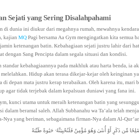
 Sejati yang Sering Disalahpahami
 di dunia ini diukur dari megahnya rumah, mewahnya kendara
, kajian
MQ
Pagi bersama Aa Gym mengingatkan kita semua b
amin ketenangan batin. Kebahagiaan sejati justru lahir dari ha
at dengan Sang Pencipta dalam segala situasi dan kondisi.
n standar kebahagiaannya pada makhluk atau harta benda, ia a
 melelahkan. Hidup akan terasa dikejar-kejar oleh keinginan ya
 di depan mata justru kerap terabaikan. Oleh karena itu, mari 
 agar tidak terjebak dalam kepalsuan duniawi yang fana ini.
ym, kunci utama untuk meraih ketenangan batin yang sesungg
si dalam beramal saleh. Allah Subhanahu wa Ta’ala telah menj
a-Nya yang beriman, sebagaimana firman-Nya dalam Al-Qur’a
حًا مِّن ذَكَرٍ أَوْ أُنثَىٰ وَهُوَ مُؤْمِنٌ فَلَنُحْيِيَنَّهُۥ حَيَٰوةً طَيِّبَةً