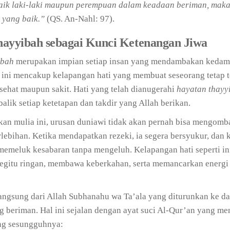
aik laki-laki maupun perempuan dalam keadaan beriman, maka
 yang baik.”
(QS. An-Nahl: 97).
ayyibah sebagai Kunci Ketenangan Jiwa
ibah
merupakan impian setiap insan yang mendambakan kedam
p ini mencakup kelapangan hati yang membuat seseorang tetap 
t sehat maupun sakit. Hati yang telah dianugerahi
hayatan thayy
alik setiap ketetapan dan takdir yang Allah berikan.
an mulia ini, urusan duniawi tidak akan pernah bisa mengomb
ebihan. Ketika mendapatkan rezeki, ia segera bersyukur, dan k
 memeluk kesabaran tanpa mengeluh. Kelapangan hati seperti in
begitu ringan, membawa keberkahan, serta memancarkan energi 
angsung dari Allah Subhanahu wa Ta’ala yang diturunkan ke d
 beriman. Hal ini sejalan dengan ayat suci Al-Qur’an yang m
ng sesungguhnya: