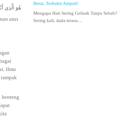
Berat, Terbukti Ampuh!
هُوَ الَّذِي أَن
Mengapa Hati Sering Gelisah Tanpa Sebab?
nan atas
Sering kali, dada terasa…
engan
bagai
i. Ilmu
g tampak
i benteng
dapat
kita