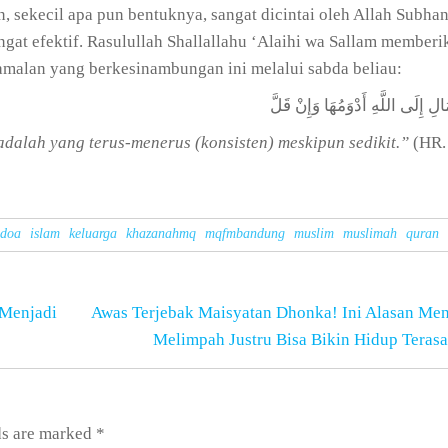
 sekecil apa pun bentuknya, sangat dicintai oleh Allah Subha
gat efektif. Rasulullah Shallallahu ‘Alaihi wa Sallam memberi
malan yang berkesinambungan ini melalui sabda beliau:
لِ إِلَى اللَّهِ أَدْوَمُهَا وَإِنْ قَلَّ
adalah yang terus-menerus (konsisten) meskipun sedikit.”
(HR.
doa
islam
keluarga
khazanahmq
mqfmbandung
muslim
muslimah
quran
 Menjadi
Awas Terjebak Maisyatan Dhonka! Ini Alasan Me
Melimpah Justru Bisa Bikin Hidup Teras
ds are marked
*