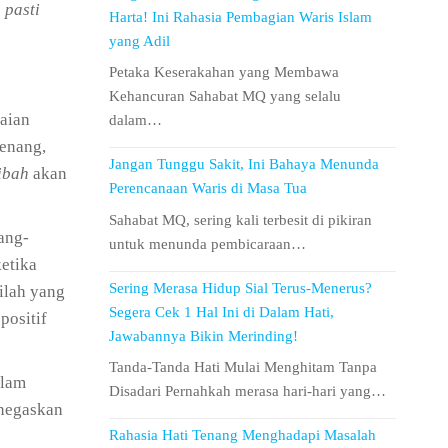
 pasti
Harta! Ini Rahasia Pembagian Waris Islam
yang Adil
Petaka Keserakahan yang Membawa
Kehancuran Sahabat MQ yang selalu
aian
dalam…
tenang,
Jangan Tunggu Sakit, Ini Bahaya Menunda
ibah
akan
Perencanaan Waris di Masa Tua
Sahabat MQ, sering kali terbesit di pikiran
ang-
untuk menunda pembicaraan…
etika
Sering Merasa Hidup Sial Terus-Menerus?
ilah yang
Segera Cek 1 Hal Ini di Dalam Hati,
positif
Jawabannya Bikin Merinding!
Tanda-Tanda Hati Mulai Menghitam Tanpa
alam
Disadari Pernahkah merasa hari-hari yang…
enegaskan
Rahasia Hati Tenang Menghadapi Masalah