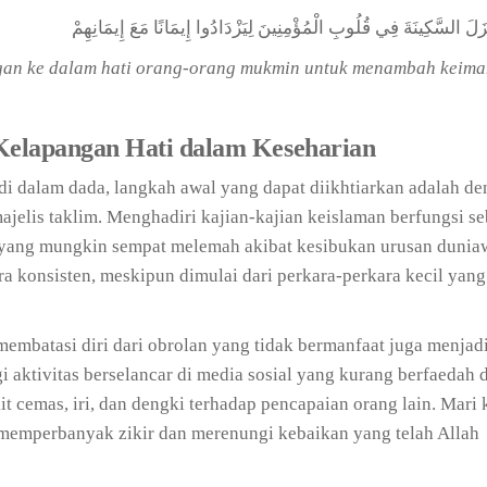
ْزَلَ السَّكِينَةَ فِي قُلُوبِ الْمُؤْمِنِينَ لِيَزْدَادُوا إِيمَانًا مَعَ إِيمَانِهِمْ
gan ke dalam hati orang-orang mukmin untuk menambah keima
Kelapangan Hati dalam Keseharian
di dalam dada, langkah awal yang dapat diikhtiarkan adalah d
jelis taklim. Menghadiri kajian-kajian keislaman berfungsi se
 yang mungkin sempat melemah akibat kesibukan urusan duniaw
a konsisten, meskipun dimulai dari perkara-perkara kecil yan
membatasi diri dari obrolan yang tidak bermanfaat juga menjad
 aktivitas berselancar di media sosial yang kurang berfaedah 
t cemas, iri, dan dengki terhadap pencapaian orang lain. Mari 
 memperbanyak zikir dan merenungi kebaikan yang telah Allah