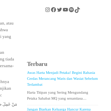
an, atau
ahwa
ti yang
kan
ng tiada
Terbaru
bersama-
Awas Harta Menjadi Petaka! Begini Rahasia
Cerdas Merancang Waris dan Wasiat Sebelum
uhnya
Terlambat
anjikan
Harta Titipan yang Sering Mengundang
n:
Petaka Sahabat MQ yang senantiasa…
مَنْ عَمِلَ صَٰلِ
Jangan Biarkan Keluarga Hancur Karena