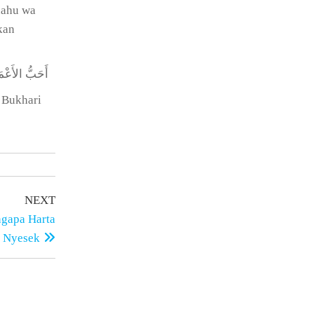
nahu wa
kan
أَحَبُّ الأَعْمَا
 Bukhari
NEXT
ngapa Harta
a Nyesek