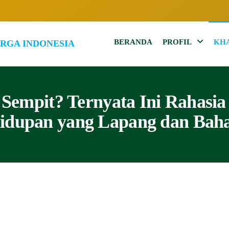
BERANDA
PROFIL
KH
102.7
Inspirasi
Keluarga
MQFM
Indonesia
Bandung
–
Sempit? Ternyata Ini Rahasia
Inspirasi
idupan yang Lapang dan Baha
Keluarga
Indonesia