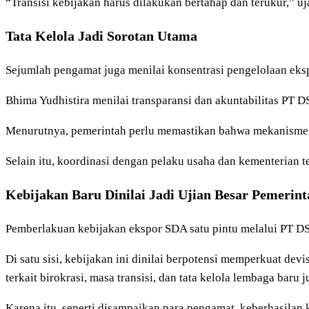
“Transisi kebijakan harus dilakukan bertahap dan terukur,” uj
Tata Kelola Jadi Sorotan Utama
Sejumlah pengamat juga menilai konsentrasi pengelolaan ek
Bhima Yudhistira menilai transparansi dan akuntabilitas PT D
Menurutnya, pemerintah perlu memastikan bahwa mekanisme p
Selain itu, koordinasi dengan pelaku usaha dan kementerian ter
Kebijakan Baru Dinilai Jadi Ujian Besar Pemerint
Pemberlakuan kebijakan ekspor SDA satu pintu melalui PT D
Di satu sisi, kebijakan ini dinilai berpotensi memperkuat de
terkait birokrasi, masa transisi, dan tata kelola lembaga baru 
Karena itu, seperti disampaikan para pengamat, keberhasilan 