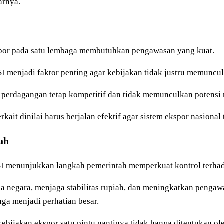
arnya.
spor pada satu lembaga membutuhkan pengawasan yang kuat.
SI menjadi faktor penting agar kebijakan tidak justru memuncu
erdagangan tetap kompetitif dan tidak memunculkan potensi m
kait dinilai harus berjalan efektif agar sistem ekspor nasional
ah
SI menunjukkan langkah pemerintah memperkuat kontrol terhada
visa negara, menjaga stabilitas rupiah, dan meningkatkan penga
juga menjadi perhatian besar.
kebijakan ekspor satu pintu nantinya tidak hanya ditentukan ol