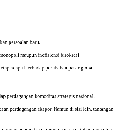
lkan persoalan baru.
onopoli maupun inefisiensi birokrasi.
 tetap adaptif terhadap perubahan pasar global.
p perdagangan komoditas strategis nasional.
wasan perdagangan ekspor. Namun di sisi lain, tantangan
eh tujuan penguatan ekonomi nasional, tetapi juga oleh