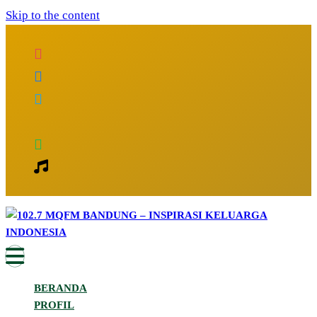
Skip to the content
Inspirasi Keluarga Indonesia
102.7 MQFM Bandung – Inspirasi
BERANDA
Keluarga Indonesia
PROFIL