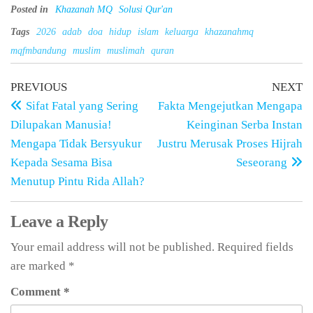
Posted in
Khazanah MQ
Solusi Qur'an
Tags
2026
adab
doa
hidup
islam
keluarga
khazanahmq
mqfmbandung
muslim
muslimah
quran
PREVIOUS
NEXT
Sifat Fatal yang Sering
Fakta Mengejutkan Mengapa
Dilupakan Manusia!
Keinginan Serba Instan
Mengapa Tidak Bersyukur
Justru Merusak Proses Hijrah
Kepada Sesama Bisa
Seseorang
Menutup Pintu Rida Allah?
Leave a Reply
Your email address will not be published.
Required fields
are marked
*
Comment
*