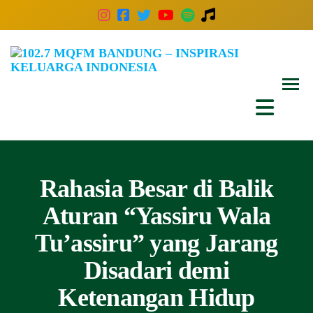
102
Inspira
Keluar
MQ
Indones
Ban
–
Insp
Kelu
Rahasia Besar di Balik
Indo
Aturan “Yassiru Wala
Tu’assiru” yang Jarang
Disadari demi
Ketenangan Hidup