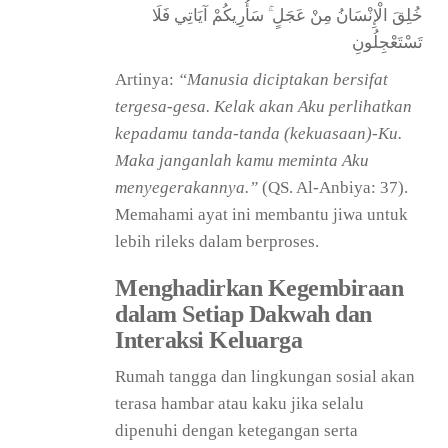
خُلِقَ الْإِنْسَانُ مِنْ عَجَلٍ ۚ سَأُرِيكُمْ آيَاتِي فَلَا
تَسْتَعْجِلُونِ
Artinya:
“Manusia diciptakan bersifat
tergesa-gesa. Kelak akan Aku perlihatkan
kepadamu tanda-tanda (kekuasaan)-Ku.
Maka janganlah kamu meminta Aku
menyegerakannya.”
(QS. Al-Anbiya: 37).
Memahami ayat ini membantu jiwa untuk
lebih rileks dalam berproses.
Menghadirkan Kegembiraan
dalam Setiap Dakwah dan
Interaksi Keluarga
Rumah tangga dan lingkungan sosial akan
terasa hambar atau kaku jika selalu
dipenuhi dengan ketegangan serta