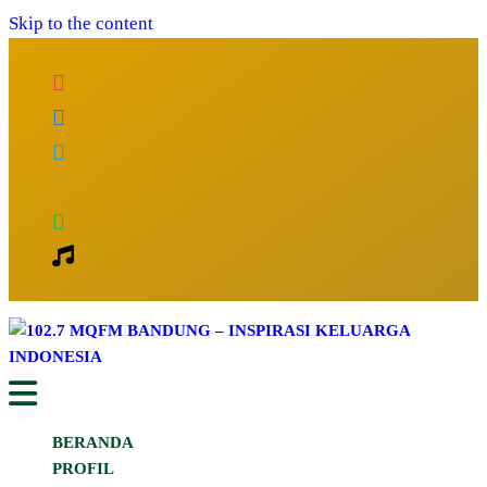
Skip to the content
Inspirasi Keluarga Indonesia
102.7 MQFM Bandung – Inspirasi
BERANDA
Keluarga Indonesia
PROFIL