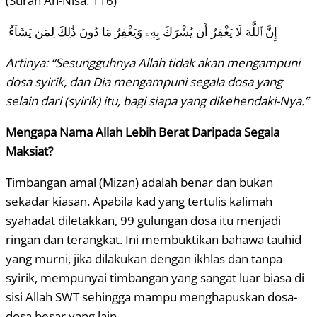
(Surah An-Nisa: 116)
إِنَّ ٱللَّهَ لَا يَغْفِرُ أَن يُشْرَكَ بِهِۦ وَيَغْفِرُ مَا دُونَ ذَٰلِكَ لِمَن يَشَآءُ
Artinya: “Sesungguhnya Allah tidak akan mengampuni
dosa syirik, dan Dia mengampuni segala dosa yang
selain dari (syirik) itu, bagi siapa yang dikehendaki-Nya.”
Mengapa Nama Allah Lebih Berat Daripada Segala
Maksiat?
Timbangan amal (Mizan) adalah benar dan bukan
sekadar kiasan. Apabila kad yang tertulis kalimah
syahadat diletakkan, 99 gulungan dosa itu menjadi
ringan dan terangkat. Ini membuktikan bahawa tauhid
yang murni, jika dilakukan dengan ikhlas dan tanpa
syirik, mempunyai timbangan yang sangat luar biasa di
sisi Allah SWT sehingga mampu menghapuskan dosa-
dosa besar yang lain.