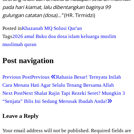
pada hari kiamat, lalu dibentangkan baginya 99
gulungan catatan (dosa)…”
(HR. Tirmidzi)
Posted in
Khazanah MQ
Solusi Qur'an
Tags
2026
amal
Buku
doa
dosa
islam
keluarga
muslim
muslimah
quran
Post navigation
Previous Post
Previous
Rahasia Besar! Ternyata Inilah
Cara Menata Hati Agar Selalu Tenang Bersama Allah
Next Post
Next
Shalat Rajin Tapi Rezeki Seret? Mungkin 3
“Senjata” Iblis Ini Sedang Merusak Ibadah Anda!
Leave a Reply
Your email address will not be published.
Required fields are