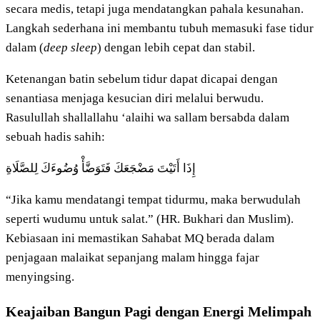
secara medis, tetapi juga mendatangkan pahala kesunahan.
Langkah sederhana ini membantu tubuh memasuki fase tidur
dalam (
deep sleep
) dengan lebih cepat dan stabil.
Ketenangan batin sebelum tidur dapat dicapai dengan
senantiasa menjaga kesucian diri melalui berwudu.
Rasulullah shallallahu ‘alaihi wa sallam bersabda dalam
sebuah hadis sahih:
إِذَا أَتَيْتَ مَضْجَعَكَ فَتَوَضَّأْ وُضُوءَكَ لِلصَّلَاةِ
“Jika kamu mendatangi tempat tidurmu, maka berwudulah
seperti wudumu untuk salat.” (HR. Bukhari dan Muslim).
Kebiasaan ini memastikan Sahabat MQ berada dalam
penjagaan malaikat sepanjang malam hingga fajar
menyingsing.
Keajaiban Bangun Pagi dengan Energi Melimpah