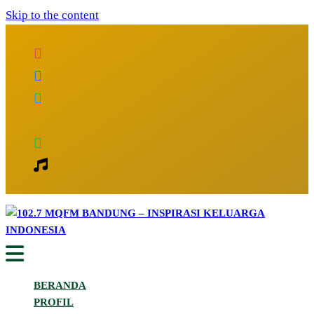
Skip to the content
Inspirasi Keluarga Indonesia
102.7 MQFM Bandung – Inspirasi
BERANDA
Keluarga Indonesia
PROFIL