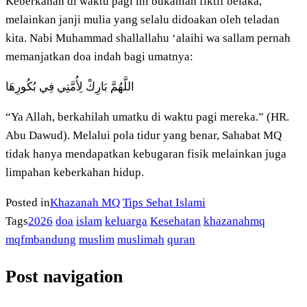
Keberkahan di waktu pagi ini bukanlah fiktif belaka,
melainkan janji mulia yang selalu didoakan oleh teladan
kita. Nabi Muhammad shallallahu ‘alaihi wa sallam pernah
memanjatkan doa indah bagi umatnya:
اللَّهُمَّ بَارِكْ لِأُمَّتِي فِي بُكُورِهَا
“Ya Allah, berkahilah umatku di waktu pagi mereka.” (HR.
Abu Dawud). Melalui pola tidur yang benar, Sahabat MQ
tidak hanya mendapatkan kebugaran fisik melainkan juga
limpahan keberkahan hidup.
Posted in
Khazanah MQ
Tips Sehat Islami
Tags
2026
doa
islam
keluarga
Kesehatan
khazanahmq
mqfmbandung
muslim
muslimah
quran
Post navigation