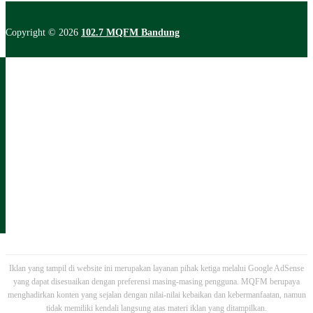
Copyright © 2026
102.7 MQFM Bandung
Iklan yang tampil di website ini merupakan layanan pihak ketiga melalui Google AdSense
yang dapat disesuaikan dengan preferensi masing-masing pengguna. MQFM berupaya
menghadirkan konten yang sejalan dengan nilai-nilai kebaikan dan kebermanfaatan, namun
tidak memiliki kendali langsung atas materi iklan yang ditampilkan.