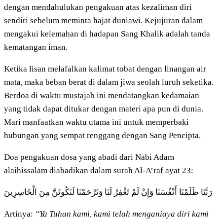
dengan mendahulukan pengakuan atas kezaliman diri
sendiri sebelum meminta hajat duniawi. Kejujuran dalam
mengakui kelemahan di hadapan Sang Khalik adalah tanda
kematangan iman.
Ketika lisan melafalkan kalimat tobat dengan linangan air
mata, maka beban berat di dalam jiwa seolah luruh seketika.
Berdoa di waktu mustajab ini mendatangkan kedamaian
yang tidak dapat ditukar dengan materi apa pun di dunia.
Mari manfaatkan waktu utama ini untuk memperbaki
hubungan yang sempat renggang dengan Sang Pencipta.
Doa pengakuan dosa yang abadi dari Nabi Adam
alaihissalam diabadikan dalam surah Al-A’raf ayat 23:
رَبَّنَا ظَلَمْنَا أَنْفُسَنَا وَإِنْ لَمْ تَغْفِرْ لَنَا وَتَرْحَمْنَا لَنَكُونَنَّ مِنَ الْخَاسِرِينَ
Artinya:
“Ya Tuhan kami, kami telah menganiaya diri kami