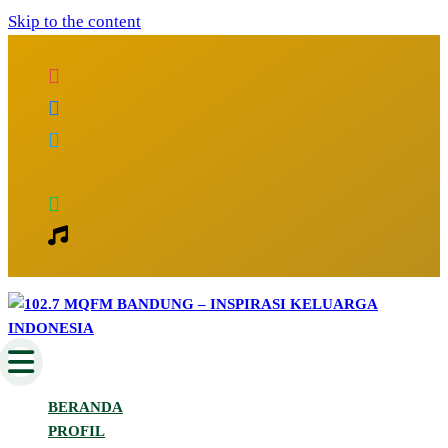
Skip to the content
Inspirasi Keluarga Indonesia
102.7 MQFM Bandung – Inspirasi
BERANDA
Keluarga Indonesia
PROFIL