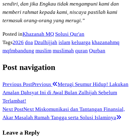
sendiri, dan jika Engkau tidak mengampuni kami dan
memberi rahmat kepada kami, niscaya pastilah kami
termasuk orang-orang yang merugi.”
Posted in
Khazanah MQ
Solusi Qur'an
Tags
2026
doa
Dzulhijjah
islam
keluarga
khazanahmq
mqfmbandung
muslim
muslimah
quran
Qurban
Post navigation
Previous Post
Previous
Merugi Seumur Hidup! Lakukan
Amalan Dahsyat Ini di Awal Bulan Zulhijah Sebelum
Terlambat!
Next Post
Next
Miskomunikasi dan Tantangan Finansial,
Akar Masalah Rumah Tangga serta Solusi Islaminya
Leave a Reply