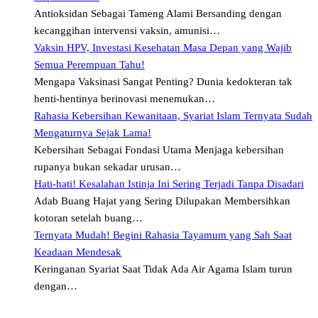
Antioksidan Sebagai Tameng Alami Bersanding dengan
kecanggihan intervensi vaksin, amunisi…
Vaksin HPV, Investasi Kesehatan Masa Depan yang Wajib
Semua Perempuan Tahu!
Mengapa Vaksinasi Sangat Penting? Dunia kedokteran tak
henti-hentinya berinovasi menemukan…
Rahasia Kebersihan Kewanitaan, Syariat Islam Ternyata Sudah
Mengaturnya Sejak Lama!
Kebersihan Sebagai Fondasi Utama Menjaga kebersihan
rupanya bukan sekadar urusan…
Hati-hati! Kesalahan Istinja Ini Sering Terjadi Tanpa Disadari
Adab Buang Hajat yang Sering Dilupakan Membersihkan
kotoran setelah buang…
Ternyata Mudah! Begini Rahasia Tayamum yang Sah Saat
Keadaan Mendesak
Keringanan Syariat Saat Tidak Ada Air Agama Islam turun
dengan…