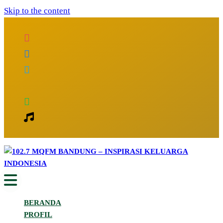
Skip to the content
Inspirasi Keluarga Indonesia
102.7 MQFM Bandung – Inspirasi
BERANDA
Keluarga Indonesia
PROFIL