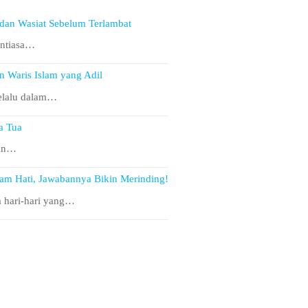
 dan Wasiat Sebelum Terlambat
antiasa…
n Waris Islam yang Adil
elalu dalam…
a Tua
aan…
lam Hati, Jawabannya Bikin Merinding!
 hari-hari yang…