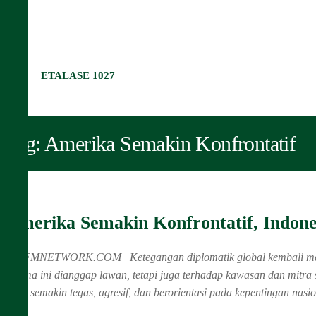
ETALASE 1027
Tag:
Amerika Semakin Konfrontatif
Amerika Semakin Konfrontatif, Indone
MQFMNETWORK.COM | Ketegangan diplomatik global kembali meningka
selama ini dianggap lawan, tetapi juga terhadap kawasan dan mitra
yang semakin tegas, agresif, dan berorientasi pada kepentingan nas