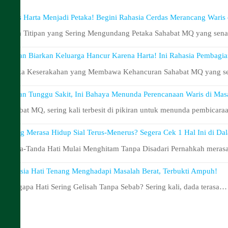
Awas Harta Menjadi Petaka! Begini Rahasia Cerdas Merancang Waris
Harta Titipan yang Sering Mengundang Petaka Sahabat MQ yang sen
Jangan Biarkan Keluarga Hancur Karena Harta! Ini Rahasia Pembagia
Petaka Keserakahan yang Membawa Kehancuran Sahabat MQ yang s
Jangan Tunggu Sakit, Ini Bahaya Menunda Perencanaan Waris di Mas
Sahabat MQ, sering kali terbesit di pikiran untuk menunda pembicar
Sering Merasa Hidup Sial Terus-Menerus? Segera Cek 1 Hal Ini di Da
Tanda-Tanda Hati Mulai Menghitam Tanpa Disadari Pernahkah merasa
Rahasia Hati Tenang Menghadapi Masalah Berat, Terbukti Ampuh!
Mengapa Hati Sering Gelisah Tanpa Sebab? Sering kali, dada terasa…