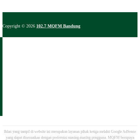
Copyright © 2026
102.7 MQFM Bandung
Iklan yang tampil di website ini merupakan layanan pihak ketiga melalui Google AdSense
yang dapat disesuaikan dengan preferensi masing-masing pengguna. MQFM berupaya