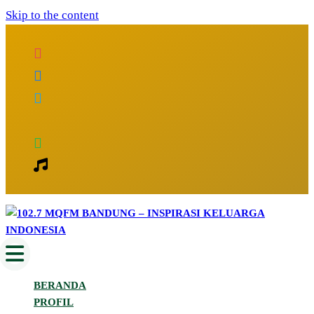
Skip to the content
Inspirasi Keluarga Indonesia
102.7 MQFM Bandung – Inspirasi
BERANDA
Keluarga Indonesia
PROFIL