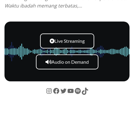
Waktu ibadah memang terbatas,…
Live Streaming
Audio on Demand