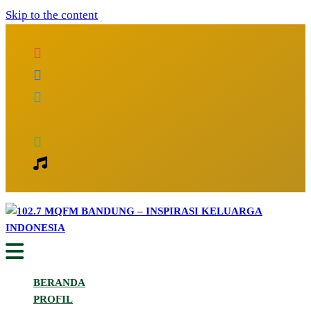
Skip to the content
Inspirasi Keluarga Indonesia
102.7 MQFM Bandung – Inspirasi
BERANDA
Keluarga Indonesia
PROFIL