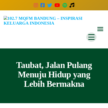
102
Inspira
Keluar
MQ
Indones
Ban
–
Insp
Kelu
Taubat, Jalan Pulang
Indo
Menuju Hidup yang
Lebih Bermakna