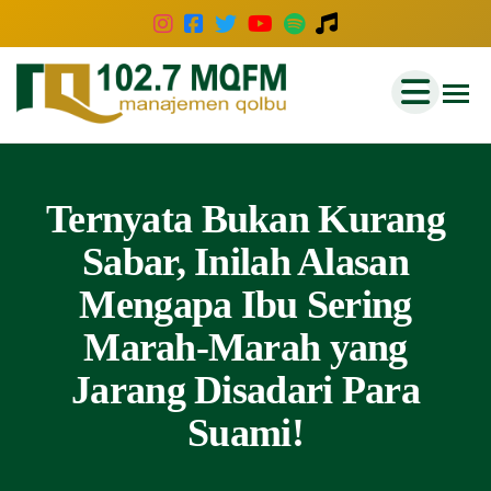
102.7
Inspirasi
Keluarga
MQFM
Indonesia
Bandung
–
Ternyata Bukan Kurang
Inspirasi
Sabar, Inilah Alasan
Keluarga
Mengapa Ibu Sering
Indonesia
Marah-Marah yang
Jarang Disadari Para
Suami!