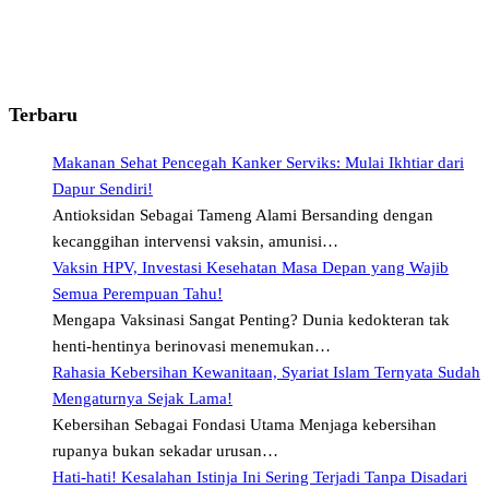
Terbaru
Makanan Sehat Pencegah Kanker Serviks: Mulai Ikhtiar dari
Dapur Sendiri!
Antioksidan Sebagai Tameng Alami Bersanding dengan
kecanggihan intervensi vaksin, amunisi…
Vaksin HPV, Investasi Kesehatan Masa Depan yang Wajib
Semua Perempuan Tahu!
Mengapa Vaksinasi Sangat Penting? Dunia kedokteran tak
henti-hentinya berinovasi menemukan…
Rahasia Kebersihan Kewanitaan, Syariat Islam Ternyata Sudah
Mengaturnya Sejak Lama!
Kebersihan Sebagai Fondasi Utama Menjaga kebersihan
rupanya bukan sekadar urusan…
Hati-hati! Kesalahan Istinja Ini Sering Terjadi Tanpa Disadari