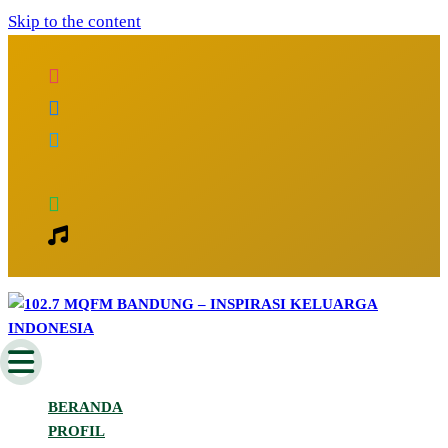
Skip to the content
Inspirasi Keluarga Indonesia
102.7 MQFM Bandung – Inspirasi
BERANDA
Keluarga Indonesia
PROFIL